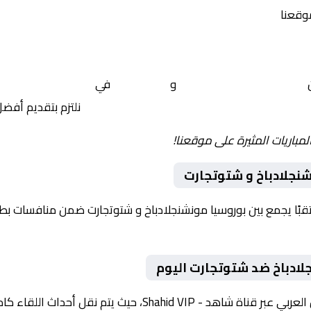
موقعنا
ن
بوروسيا مونشنجلادباخ
و
شتوتجارت
في
ألمانيا, الدوري ال
نلتزم بتقديم أفض
لمباريات المثيرة على موقعنا!
نجلادباخ و شتوتجارت
وم 2026-01-25 لقاءً مرتقبًا يجمع بين بوروسيا مونشنجلادباخ و شتوتجارت ضمن منافس
لادباخ ضد شتوتجارت اليوم
ث يتم نقل أحداث اللقاء كاملة مع تعليق صوتي مميز.