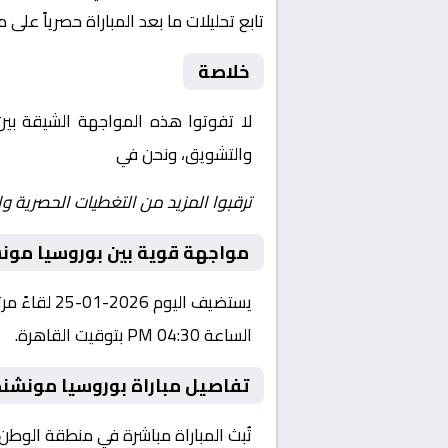
تابع تحليلات ما بعد المباراة حصرياً على 
خلاصة
لا تفوتوا هذه المواجهة الشيقة بي
والتشويق، ونحن في
Yalla Shoot | يلا شوت | مباريات اليوم مباشر| yalla shoot tv
ترقبوا المزيد من التغطيات الحصرية وا
مواجهة قوية بين بوروسيا مونش
يستضيف الي
الساعة 04:30 PM بتوقيت القاهرة.
تفاصيل مباراة بوروسيا مونشنج
تُبث المباراة مباشرة في منطقة الوطن العربي عبر قناة شاهد - Shahid VIP، حي