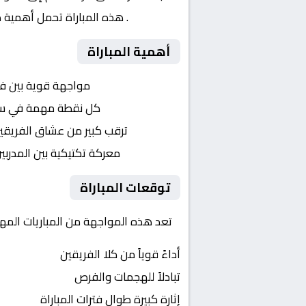
الألماني
. هذه المباراة تحمل أهمية ك
أهمية المباراة
التنافس الشرس:
مواجهة قوية بين ف
النقاط الثمينة:
كل نقطة مهمة في سباق 
الجماهير:
ترقب كبير من عشاق الفريقي
التكتيكات:
معركة تكتيكية بين المدربي
توقعات المباراة
تعد هذه المواجهة من المباريات المهمة
أداءً قوياً من كلا الفريقين
تبادلاً للهجمات والفرص
إثارة كبيرة طوال فترات المباراة