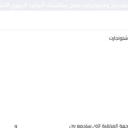
نجلادباخ وشتوتجارت ضمن منافسات ألمانيا, الدوري الألم
شتوتجارت
اجهة المرتقبة التي ستجمع بين
بوروسيا مونشنجلادباخ
و
شتوتجا