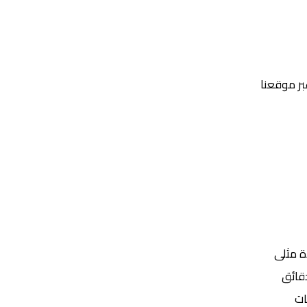
عبر موقعنا
Yalla Shoot | يلا شوت | مباريات اليوم مباشر| yalla shoot tv
ة مثلى
ات