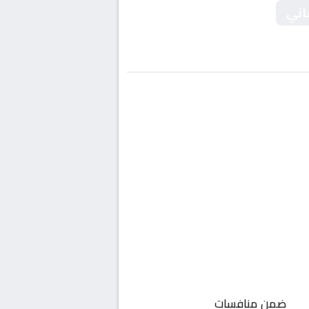
اني
رت
ضمن منافسات
ألمانيا, الدوري