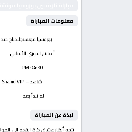
مباراة نارية بين بوروسيا مونش
معلومات المباراة
الفريقان:
بوروسيا مونشنجلادباخ ضد 
البطولة:
ألمانيا, الدوري الألماني
وقت المباراة:
04:30 PM
القناة الناقلة:
شاهد – Shahid VIP
حالة المباراة:
لم تبدأ بعد
نبذة عن المباراة
تتجه أنظار عشاق كرة القدم إلى المو