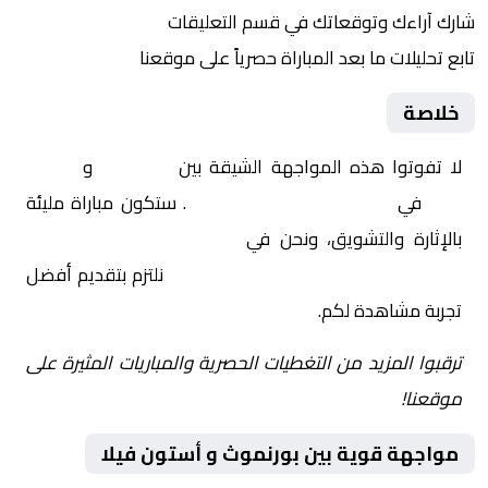
شارك آراءك وتوقعاتك في قسم التعليقات
تابع تحليلات ما بعد المباراة حصرياً على موقعنا
خلاصة
لا تفوتوا هذه المواجهة الشيقة بين
بورنموث
و
أستون
فيلا
في
إنجلترا, الدوري الإنجليزي
. ستكون مباراة مليئة
بالإثارة والتشويق، ونحن في
Yalla Shoot | يلا شوت |
مباريات اليوم مباشر| yalla shoot tv
نلتزم بتقديم أفضل
تجربة مشاهدة لكم.
ترقبوا المزيد من التغطيات الحصرية والمباريات المثيرة على
موقعنا!
مواجهة قوية بين بورنموث و أستون فيلا