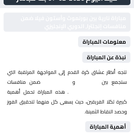
مباراة نارية بين بورنموث وأستون فيلا ضمن
منافسات إنجلترا, الدوري الإنجليزي
معلومات المباراة
نبذة عن المباراة
تتجه أنظار عشاق كرة القدم إلى المواجهة المرتقبة التي
ستجمع بين
بورنموث
و
أستون فيلا
ضمن منافسات
إنجلترا, الدوري الإنجليزي
. هذه المباراة تحمل أهمية
كبيرة لكلا الفريقين، حيث يسعى كل منهما لتحقيق الفوز
وحصد النقاط الثمينة.
أهمية المباراة