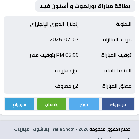
بطاقة مباراة بورنموث و أستون فيلا
البطولة
إنجلترا, الدوري الإنجليزي
موعد المباراة
2026-02-07
توقيت المباراة
05:00 PM بتوقيت مصر
القناة الناقلة
غير معروف
معلق المباراة
غير معروف
فيسبوك
تويتر
واتساب
تيليجرام
جميع الحقوق محفوظة
2026
- Yalla Shoot | يلا شوت | مباريات