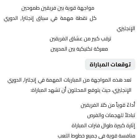
التنافس الشرس:
مواجهة قوية بين فريقين طموحين
النقاط الثمينة:
كل نقطة مهمة في سباق إنجلترا, الدوري
الإنجليزي
الجماهير:
ترقب كبير من عشاق الفريقين
التكتيكات:
معركة تكتيكية بين المدربين
توقعات المباراة
تعد هذه المواجهة من المباريات المهمة في إنجلترا, الدوري
الإنجليزي، حيث يتوقع المحللون أن تشهد المباراة:
أداءً قوياً من كلا الفريقين
تبادلاً للهجمات والفرص
إثارة كبيرة طوال فترات المباراة
منافسة قوية في جميع خطوط اللعب