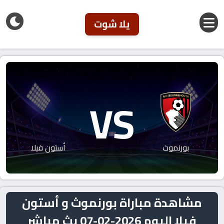
يلا شوت
VS
بورنموث
أستون فيلا
مشاهدة مباراة بورنموث و أستون
فيلا اليوم 2026-02-07 بث مباشر