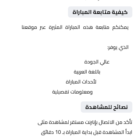
كيفية متابعة المباراة
يمكنكم متابعة هذه المباراة المثيرة عبر موقعنا
Yalla
Shoot | يلا شوت | مباريات اليوم مباشر| yalla shoot tv
الذي يوفر:
بث مباشر
عالي الجودة
تعليق صوتي
باللغة العربية
تحديثات لحظية
لأحداث المباراة
إحصائيات شاملة
ومعلومات تفصيلية
نصائح للمشاهدة
تأكد من الاتصال بإنترنت مستقر لمشاهدة مثلى
ابدأ المشاهدة قبل بداية المباراة بـ 10 دقائق