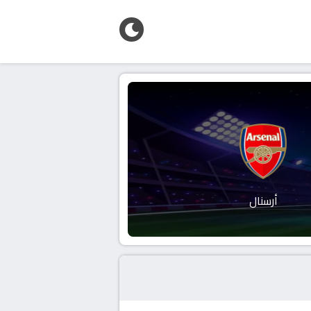
أرسنال