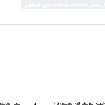
ال ضمن منافسات إنجلترا, الدوري الإنجليزي
واجهة المرتقبة التي ستجمع بين
بورنموث
و
أرسنال
ضمن منافس