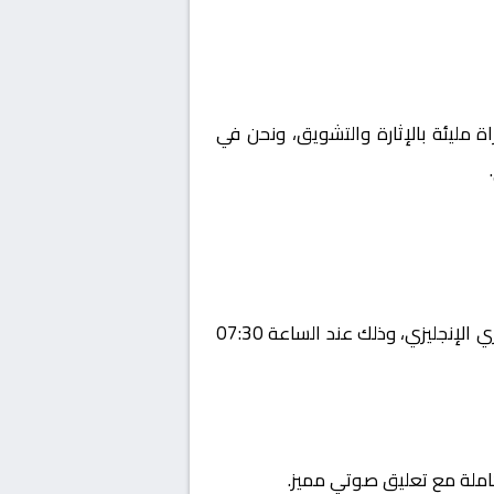
ة مليئة بالإثارة والتشويق، ونحن في
يستضيف اليوم 2026-01-03 لقاءً مرتقبًا يجمع بين بورنموث و أرسنال ضمن منافسات بطولة إنجلترا, الدوري الإنجليزي، وذلك عند الساعة 07:30