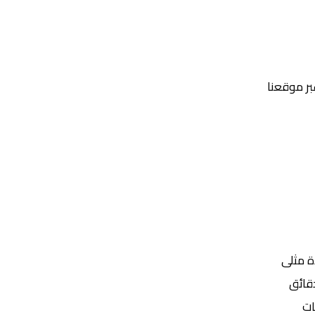
عبر موقعنا
Yalla Shoot | يلا شوت | مباريات اليوم مباشر| yalla shoot tv
ة مثلى
ات