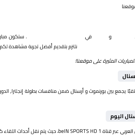
موقعنا
بورنموث
و
أرسنال
في
إنجلترا, الدوري الإنجليزي
. ستكون مبارا
نلتزم بتقديم أفضل تجربة مشاهدة لكم.
لمباريات المثيرة على موقعنا!
سنال
نال اليوم
داث اللقاء كاملة مع تعليق صوتي مميز.