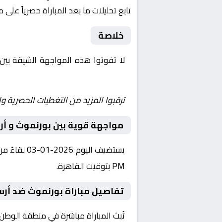
تابع تحليلات ما بعد المباراة حصرياً على 
خلاصة
لا تفوتوا هذه المواجهة الشيقة بين
Yalla Shoot | يلا شوت | مباريات اليوم مباشر| yalla shoot tv
ترقبوا المزيد من التغطيات الحصرية وا
مواجهة قوية بين بورنموث و أر
PM بتوقيت القاهرة.
تفاصيل مباراة بورنموث ضد أرس
تُبث المباراة مباشرة في منطقة الوطن العربي عبر قناة beIN SPORTS HD 1، حيث يتم نقل أح