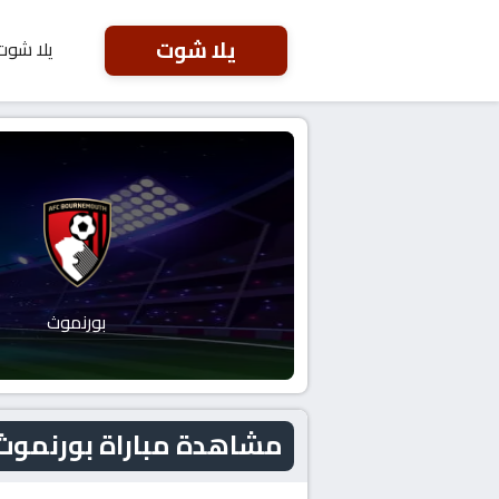
يلا شوت
يلا شوت
بورنموث
مشاهدة مباراة بورنموث و أرسنال الي