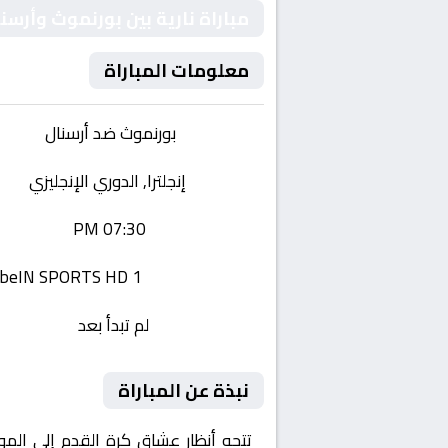
مباراة نارية بين بورنموث وأرسن
معلومات المباراة
الفريقان:
بورنموث ضد أرسنال
البطولة:
إنجلترا, الدوري الإنجليزي
وقت المباراة:
07:30 PM
القناة الناقلة:
beIN SPORTS HD 1
حالة المباراة:
لم تبدأ بعد
نبذة عن المباراة
تتجه أنظار عشاق كرة القدم إلى الم