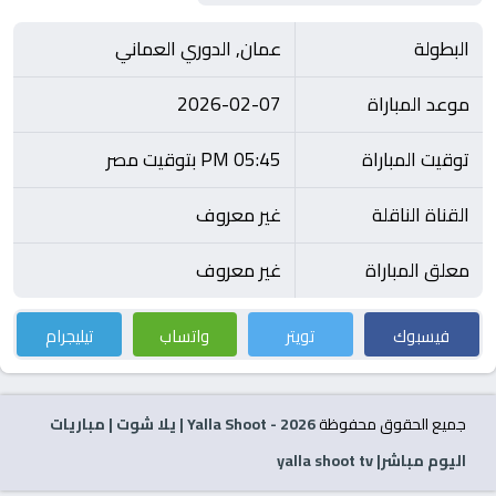
البطولة
عمان, الدوري العماني
موعد المباراة
2026-02-07
توقيت المباراة
05:45 PM بتوقيت مصر
القناة الناقلة
غير معروف
معلق المباراة
غير معروف
فيسبوك
تويتر
واتساب
تيليجرام
جميع الحقوق محفوظة
2026
- Yalla Shoot | يلا شوت | مباريات
اليوم مباشر| yalla shoot tv