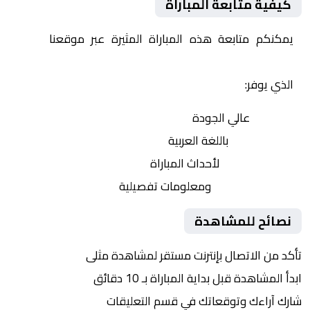
كيفية متابعة المباراة
يمكنكم متابعة هذه المباراة المثيرة عبر موقعنا
Yalla
Shoot | يلا شوت | مباريات اليوم مباشر| yalla shoot tv
الذي يوفر:
بث مباشر
عالي الجودة
تعليق صوتي
باللغة العربية
تحديثات لحظية
لأحداث المباراة
إحصائيات شاملة
ومعلومات تفصيلية
نصائح للمشاهدة
تأكد من الاتصال بإنترنت مستقر لمشاهدة مثلى
ابدأ المشاهدة قبل بداية المباراة بـ 10 دقائق
شارك آراءك وتوقعاتك في قسم التعليقات