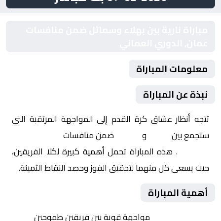
مباراة نارية بين بهلاء وسمائل ضمن منافسات
عمان, الدوري العماني
معلومات المباراة
نبذة عن المباراة
تتجه أنظار عشاق كرة القدم إلى المواجهة المرتقبة التي
ستجمع بين
بهلاء
و
سمائل
ضمن منافسات
عمان, الدوري
العماني
. هذه المباراة تحمل أهمية كبيرة لكلا الفريقين،
حيث يسعى كل منهما لتحقيق الفوز وحصد النقاط الثمينة.
أهمية المباراة
التنافس الشرس:
مواجهة قوية بين فريقين طموحين