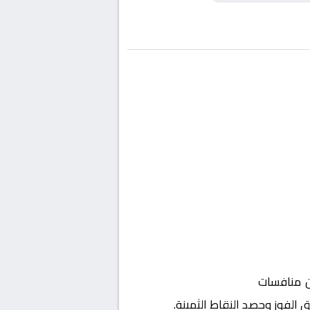
منافسات
البرتغال, كاس الدوري
 الفوز وحصد النقاط الثمينة.