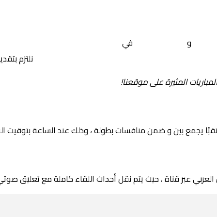
نفيكا
و
سبورتينج براغا
في
البرتغال, كاس الدوري البرتغالي 
 yalla shoot tv
نلتزم بتقد
لمباريات المثيرة على موقعنا!
العربي عبر قناة ، حيث يتم نقل أحداث اللقاء كاملة مع تعليق صوتي