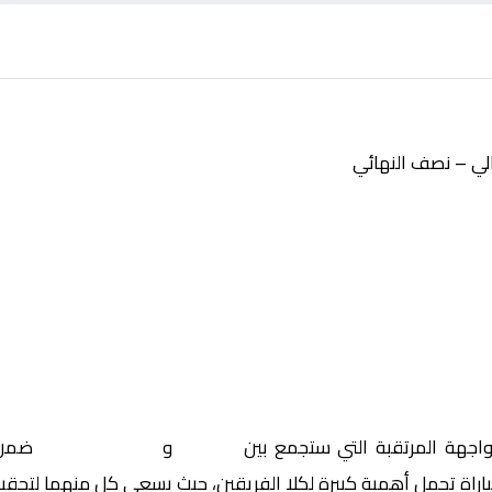
الي – نصف النهائي
واجهة المرتقبة التي ستجمع بين
بنفيكا
و
سبورتينج براغا
ضمن 
باراة تحمل أهمية كبيرة لكلا الفريقين، حيث يسعى كل منهما لتحقيق