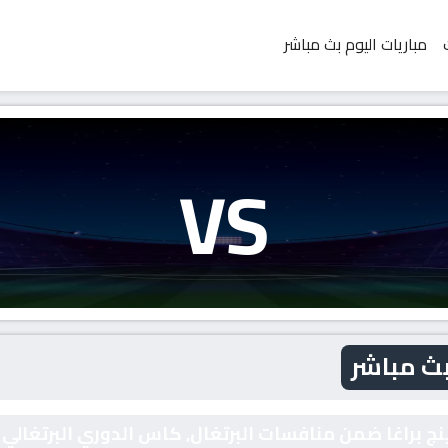
مباريات اليوم بث مباشر
VS
بث مباشر
ينج براغا ضمن منافسات البرتغال, كاس الدوري البرتغالي