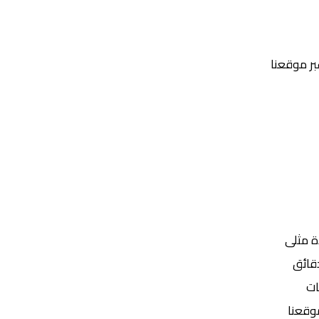
عبر موقعنا
Yalla Shoot | يلا شوت | مباريات اليوم مباشر| yalla shoot tv
ة مثلى
ات
موقعنا