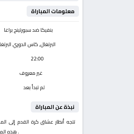
معلومات المباراة
الفريقان:
بنفيكا ضد سبورتينج براغا
البطولة:
البرتغال, كاس الدوري البرتغ
وقت المباراة:
22:00
القناة الناقلة:
غير معروف
حالة المباراة:
لم تبدأ بعد
نبذة عن المباراة
تتجه أنظار عشاق كرة القدم إلى الم
البرتغالي – نصف النهائي
. هذه الم