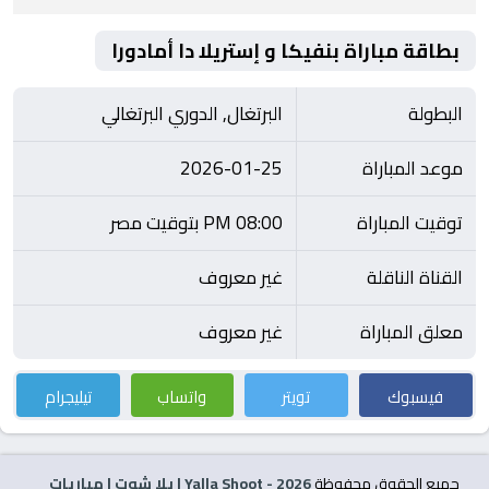
بطاقة مباراة بنفيكا و إستريلا دا أمادورا
البطولة
البرتغال, الدوري البرتغالي
موعد المباراة
2026-01-25
توقيت المباراة
08:00 PM بتوقيت مصر
القناة الناقلة
غير معروف
معلق المباراة
غير معروف
فيسبوك
تويتر
واتساب
تيليجرام
جميع الحقوق محفوظة
2026
- Yalla Shoot | يلا شوت | مباريات