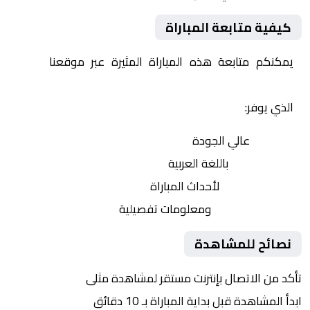
كيفية متابعة المباراة
يمكنكم متابعة هذه المباراة المثيرة عبر موقعنا
Yalla
Shoot | يلا شوت | مباريات اليوم مباشر| yalla shoot tv
الذي يوفر:
بث مباشر
عالي الجودة
تعليق صوتي
باللغة العربية
تحديثات لحظية
لأحداث المباراة
إحصائيات شاملة
ومعلومات تفصيلية
نصائح للمشاهدة
تأكد من الاتصال بإنترنت مستقر لمشاهدة مثلى
ابدأ المشاهدة قبل بداية المباراة بـ 10 دقائق