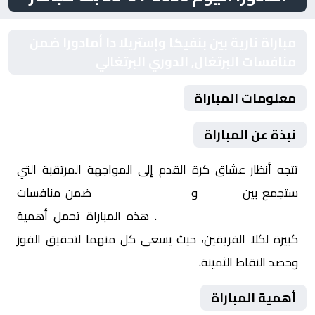
مباراة نارية بين بنفيكا وإستريلا دا أمادورا ضمن
منافسات البرتغال, الدوري البرتغالي
معلومات المباراة
نبذة عن المباراة
تتجه أنظار عشاق كرة القدم إلى المواجهة المرتقبة التي
ستجمع بين
بنفيكا
و
إستريلا دا أمادورا
ضمن منافسات
البرتغال, الدوري البرتغالي
. هذه المباراة تحمل أهمية
كبيرة لكلا الفريقين، حيث يسعى كل منهما لتحقيق الفوز
وحصد النقاط الثمينة.
أهمية المباراة