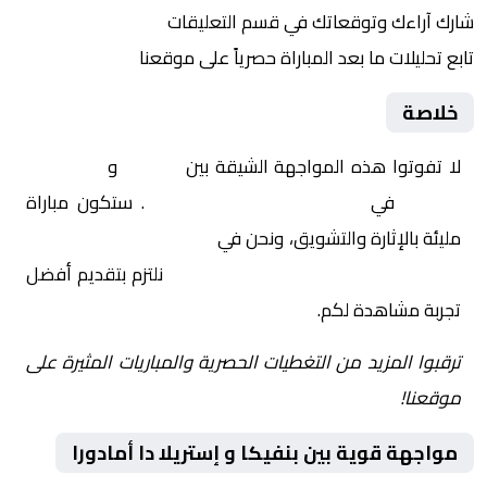
شارك آراءك وتوقعاتك في قسم التعليقات
تابع تحليلات ما بعد المباراة حصرياً على موقعنا
خلاصة
لا تفوتوا هذه المواجهة الشيقة بين
بنفيكا
و
إستريلا دا
أمادورا
في
البرتغال, الدوري البرتغالي
. ستكون مباراة
مليئة بالإثارة والتشويق، ونحن في
Yalla Shoot | يلا شوت |
مباريات اليوم مباشر| yalla shoot tv
نلتزم بتقديم أفضل
تجربة مشاهدة لكم.
ترقبوا المزيد من التغطيات الحصرية والمباريات المثيرة على
موقعنا!
مواجهة قوية بين بنفيكا و إستريلا دا أمادورا