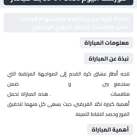
مباراة نارية بين برينتفورد ونوتنجهام فورست
ضمن منافسات إنجلترا, الدوري الإنجليزي
معلومات المباراة
نبذة عن المباراة
تتجه أنظار عشاق كرة القدم إلى المواجهة المرتقبة التي
ستجمع بين
برينتفورد
و
نوتنجهام فورست
ضمن
منافسات
إنجلترا, الدوري الإنجليزي
. هذه المباراة تحمل
أهمية كبيرة لكلا الفريقين، حيث يسعى كل منهما لتحقيق
الفوز وحصد النقاط الثمينة.
أهمية المباراة