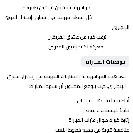
التنافس الشرس:
مواجهة قوية بين فريقين طموحين
النقاط الثمينة:
كل نقطة مهمة في سباق إنجلترا, الدوري
الإنجليزي
الجماهير:
ترقب كبير من عشاق الفريقين
التكتيكات:
معركة تكتيكية بين المدربين
توقعات المباراة
تعد هذه المواجهة من المباريات المهمة في إنجلترا, الدوري
الإنجليزي، حيث يتوقع المحللون أن تشهد المباراة:
أداءً قوياً من كلا الفريقين
تبادلاً للهجمات والفرص
إثارة كبيرة طوال فترات المباراة
منافسة قوية في جميع خطوط اللعب