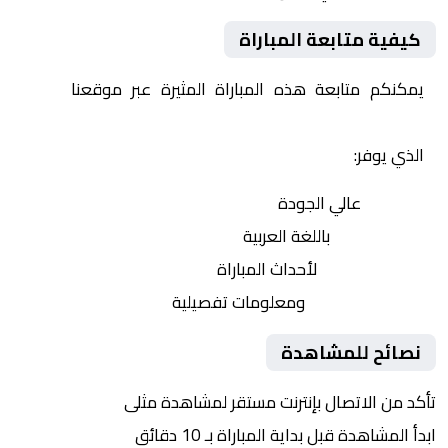
كيفية متابعة المباراة
يمكنكم متابعة هذه المباراة المثيرة عبر موقعنا
Yalla
Shoot | يلا شوت | مباريات اليوم مباشر| yalla shoot tv
الذي يوفر:
بث مباشر
عالي الجودة
تعليق صوتي
باللغة العربية
تحديثات لحظية
لأحداث المباراة
إحصائيات شاملة
ومعلومات تفصيلية
نصائح للمشاهدة
تأكد من الاتصال بإنترنت مستقر لمشاهدة مثلى
ابدأ المشاهدة قبل بداية المباراة بـ 10 دقائق