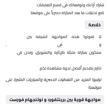
شارك آراءك وتوقعاتك في قسم التعليقات
تابع تحليلات ما بعد المباراة حصرياً على موقعنا
خلاصة
لا تفوتوا هذه المواجهة الشيقة بين
برينتفورد
و
نوتنجهام فورست
في
إنجلترا, الدوري الإنجليزي
.
ستكون مباراة مليئة بالإثارة والتشويق، ونحن في
Yalla
Shoot | يلا شوت | مباريات اليوم مباشر| yalla shoot tv
نلتزم بتقديم أفضل تجربة مشاهدة لكم.
ترقبوا المزيد من التغطيات الحصرية والمباريات المثيرة على
موقعنا!
مواجهة قوية بين برينتفورد و نوتنجهام فورست