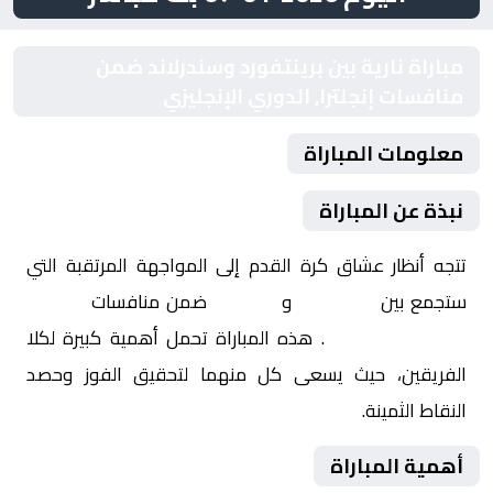
مباراة نارية بين برينتفورد وسندرلاند ضمن
منافسات إنجلترا, الدوري الإنجليزي
معلومات المباراة
نبذة عن المباراة
تتجه أنظار عشاق كرة القدم إلى المواجهة المرتقبة التي
ستجمع بين
برينتفورد
و
سندرلاند
ضمن منافسات
إنجلترا,
الدوري الإنجليزي
. هذه المباراة تحمل أهمية كبيرة لكلا
الفريقين، حيث يسعى كل منهما لتحقيق الفوز وحصد
النقاط الثمينة.
أهمية المباراة