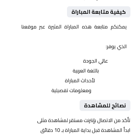
كيفية متابعة المباراة
يمكنكم متابعة هذه المباراة المثيرة عبر موقعنا
Yalla
Shoot | يلا شوت | مباريات اليوم مباشر| yalla shoot tv
الذي يوفر:
بث مباشر
عالي الجودة
تعليق صوتي
باللغة العربية
تحديثات لحظية
لأحداث المباراة
إحصائيات شاملة
ومعلومات تفصيلية
نصائح للمشاهدة
تأكد من الاتصال بإنترنت مستقر لمشاهدة مثلى
ابدأ المشاهدة قبل بداية المباراة بـ 10 دقائق