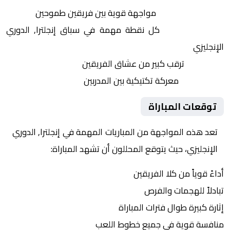
التنافس الشرس:
مواجهة قوية بين فريقين طموحين
النقاط الثمينة:
كل نقطة مهمة في سباق إنجلترا, الدوري
الإنجليزي
الجماهير:
ترقب كبير من عشاق الفريقين
التكتيكات:
معركة تكتيكية بين المدربين
توقعات المباراة
تعد هذه المواجهة من المباريات المهمة في إنجلترا, الدوري
الإنجليزي، حيث يتوقع المحللون أن تشهد المباراة:
أداءً قوياً من كلا الفريقين
تبادلاً للهجمات والفرص
إثارة كبيرة طوال فترات المباراة
منافسة قوية في جميع خطوط اللعب