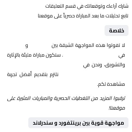
شارك آراءك وتوقعاتك في قسم التعليقات
تابع تحليلات ما بعد المباراة حصرياً على موقعنا
خلاصة
لا تفوتوا هذه المواجهة الشيقة بين
برينتفورد
و
سندرلاند
في
إنجلترا, الدوري الإنجليزي
. ستكون مباراة مليئة بالإثارة
والتشويق، ونحن في
Yalla Shoot | يلا شوت | مباريات
اليوم مباشر| yalla shoot tv
نلتزم بتقديم أفضل تجربة
مشاهدة لكم.
ترقبوا المزيد من التغطيات الحصرية والمباريات المثيرة على
موقعنا!
مواجهة قوية بين برينتفورد و سندرلاند