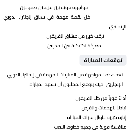
التنافس الشرس:
مواجهة قوية بين فريقين طموحين
النقاط الثمينة:
كل نقطة مهمة في سباق إنجلترا, الدوري
الإنجليزي
الجماهير:
ترقب كبير من عشاق الفريقين
التكتيكات:
معركة تكتيكية بين المدربين
توقعات المباراة
تعد هذه المواجهة من المباريات المهمة في إنجلترا, الدوري
الإنجليزي، حيث يتوقع المحللون أن تشهد المباراة:
أداءً قوياً من كلا الفريقين
تبادلاً للهجمات والفرص
إثارة كبيرة طوال فترات المباراة
منافسة قوية في جميع خطوط اللعب