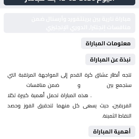
مباراة نارية بين برينتفورد وأرسنال ضمن
منافسات إنجلترا, الدوري الإنجليزي
معلومات المباراة
نبذة عن المباراة
تتجه أنظار عشاق كرة القدم إلى المواجهة المرتقبة التي
ستجمع بين
برينتفورد
و
أرسنال
ضمن منافسات
إنجلترا,
الدوري الإنجليزي
. هذه المباراة تحمل أهمية كبيرة لكلا
الفريقين، حيث يسعى كل منهما لتحقيق الفوز وحصد
النقاط الثمينة.
أهمية المباراة