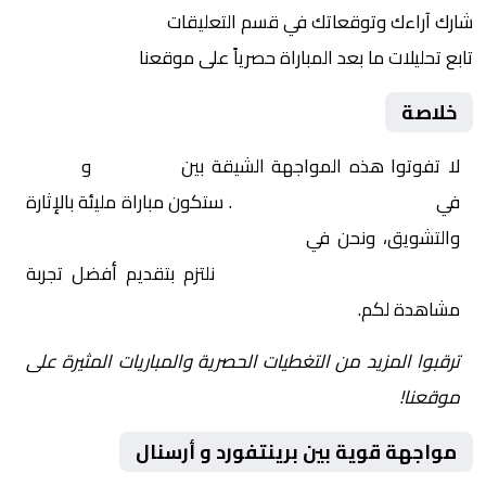
شارك آراءك وتوقعاتك في قسم التعليقات
تابع تحليلات ما بعد المباراة حصرياً على موقعنا
خلاصة
لا تفوتوا هذه المواجهة الشيقة بين
برينتفورد
و
أرسنال
في
إنجلترا, الدوري الإنجليزي
. ستكون مباراة مليئة بالإثارة
والتشويق، ونحن في
Yalla Shoot | يلا شوت | مباريات
اليوم مباشر| yalla shoot tv
نلتزم بتقديم أفضل تجربة
مشاهدة لكم.
ترقبوا المزيد من التغطيات الحصرية والمباريات المثيرة على
موقعنا!
مواجهة قوية بين برينتفورد و أرسنال