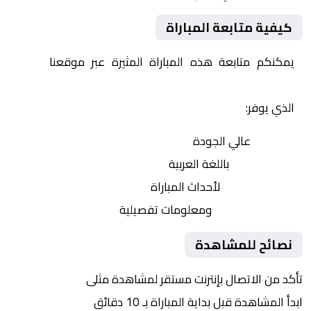
كيفية متابعة المباراة
يمكنكم متابعة هذه المباراة المثيرة عبر موقعنا
Yalla
Shoot | يلا شوت | مباريات اليوم مباشر| yalla shoot tv
الذي يوفر:
بث مباشر
عالي الجودة
تعليق صوتي
باللغة العربية
تحديثات لحظية
لأحداث المباراة
إحصائيات شاملة
ومعلومات تفصيلية
نصائح للمشاهدة
تأكد من الاتصال بإنترنت مستقر لمشاهدة مثلى
ابدأ المشاهدة قبل بداية المباراة بـ 10 دقائق