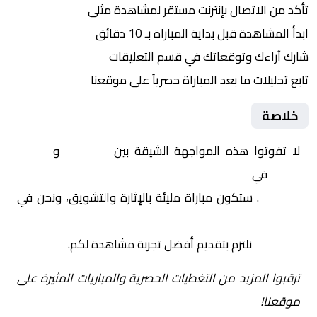
تأكد من الاتصال بإنترنت مستقر لمشاهدة مثلى
ابدأ المشاهدة قبل بداية المباراة بـ 10 دقائق
شارك آراءك وتوقعاتك في قسم التعليقات
تابع تحليلات ما بعد المباراة حصرياً على موقعنا
خلاصة
لا تفوتوا هذه المواجهة الشيقة بين
برشلونة
و
أتلتيك
بلباو
في
إسبانيا, كأس السوبر الإسباني – نصف
النهائي
. ستكون مباراة مليئة بالإثارة والتشويق، ونحن في
Yalla Shoot | يلا شوت | مباريات اليوم مباشر| yalla
shoot tv
نلتزم بتقديم أفضل تجربة مشاهدة لكم.
ترقبوا المزيد من التغطيات الحصرية والمباريات المثيرة على
موقعنا!