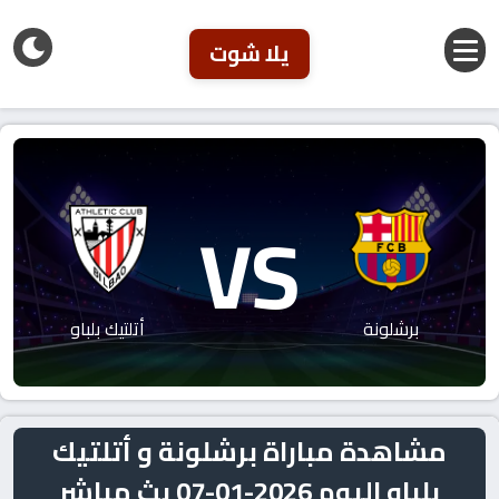
يلا شوت
VS
برشلونة
أتلتيك بلباو
مشاهدة مباراة برشلونة و أتلتيك
بلباو اليوم 2026-01-07 بث مباشر