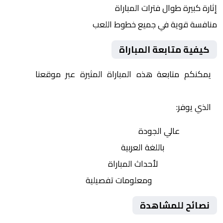
إثارة كبيرة طوال فترات المباراة
منافسة قوية في جميع خطوط اللعب
كيفية متابعة المباراة
يمكنكم متابعة هذه المباراة المثيرة عبر موقعنا
Yalla
Shoot | يلا شوت | مباريات اليوم مباشر| yalla shoot tv
الذي يوفر:
بث مباشر
عالي الجودة
تعليق صوتي
باللغة العربية
تحديثات لحظية
لأحداث المباراة
إحصائيات شاملة
ومعلومات تفصيلية
نصائح للمشاهدة