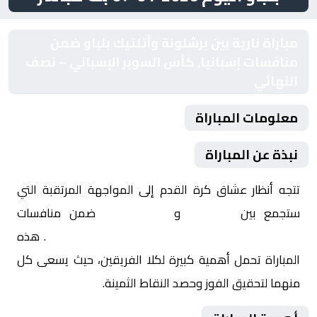
مباراة نارية بين برشلونة وأتلتيك بلباو ضمن
منافسات إسبانيا, كأس السوبر الإسباني – نصف
النهائي
معلومات المباراة
نبذة عن المباراة
تتجه أنظار عشاق كرة القدم إلى المواجهة المرتقبة التي
ستجمع بين
برشلونة
و
أتلتيك بلباو
ضمن منافسات
إسبانيا, كأس السوبر الإسباني – نصف النهائي
. هذه
المباراة تحمل أهمية كبيرة لكلا الفريقين، حيث يسعى كل
منهما لتحقيق الفوز وحصد النقاط الثمينة.