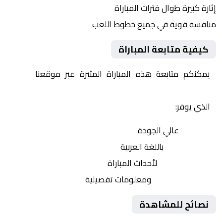
إثارة كبيرة طوال فترات المباراة
منافسة قوية في جميع خطوط اللعب
كيفية متابعة المباراة
يمكنكم متابعة هذه المباراة المثيرة عبر موقعنا
Yalla
Shoot | يلا شوت | مباريات اليوم مباشر| yalla shoot tv
الذي يوفر:
بث مباشر
عالي الجودة
تعليق صوتي
باللغة العربية
تحديثات لحظية
لأحداث المباراة
إحصائيات شاملة
ومعلومات تفصيلية
نصائح للمشاهدة