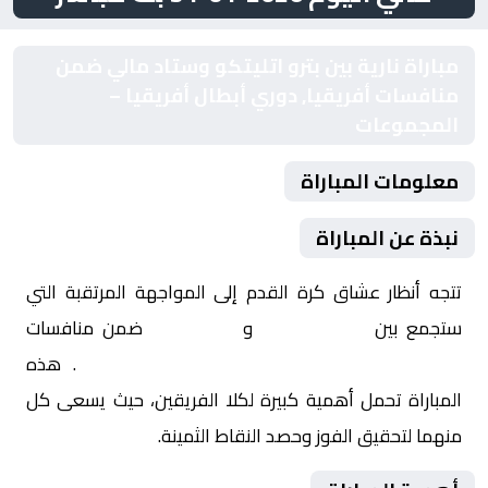
مباراة نارية بين بترو اتليتكو وستاد مالي ضمن
منافسات أفريقيا, دوري أبطال أفريقيا –
المجموعات
معلومات المباراة
نبذة عن المباراة
تتجه أنظار عشاق كرة القدم إلى المواجهة المرتقبة التي
ستجمع بين
بترو اتليتكو
و
ستاد مالي
ضمن منافسات
أفريقيا, دوري أبطال أفريقيا – المجموعات
. هذه
المباراة تحمل أهمية كبيرة لكلا الفريقين، حيث يسعى كل
منهما لتحقيق الفوز وحصد النقاط الثمينة.