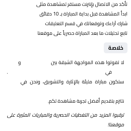
تأكد من الاتصال بإنترنت مستقر لمشاهدة مثلى
ابدأ المشاهدة قبل بداية المباراة بـ 10 دقائق
شارك آراءك وتوقعاتك في قسم التعليقات
تابع تحليلات ما بعد المباراة حصرياً على موقعنا
خلاصة
لا تفوتوا هذه المواجهة الشيقة بين
بترو اتليتكو
و
ستاد
مالي
في
أفريقيا, دوري أبطال أفريقيا – المجموعات
.
ستكون مباراة مليئة بالإثارة والتشويق، ونحن في
Yalla
Shoot | يلا شوت | مباريات اليوم مباشر| yalla shoot tv
نلتزم بتقديم أفضل تجربة مشاهدة لكم.
ترقبوا المزيد من التغطيات الحصرية والمباريات المثيرة على
موقعنا!