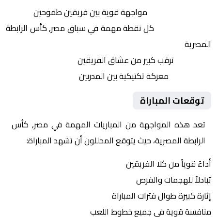
التنافس الشرس:
مواجهة قوية بين فريقين طموحين
النقاط الثمينة:
كل نقطة مهمة في سباق مصر, كأس الرابطة
المصرية
الجماهير:
ترقب كبير من عشاق الفريقين
التكتيكات:
معركة تكتيكية بين المدربين
توقعات المباراة
تعد هذه المواجهة من المباريات المهمة في مصر, كأس
الرابطة المصرية، حيث يتوقع المحللون أن تشهد المباراة:
أداءً قوياً من كلا الفريقين
تبادلاً للهجمات والفرص
إثارة كبيرة طوال فترات المباراة
منافسة قوية في جميع خطوط اللعب