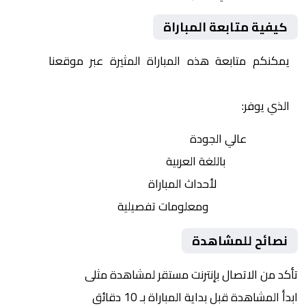
كيفية متابعة المباراة
يمكنكم متابعة هذه المباراة المثيرة عبر موقعنا
Yalla
Shoot | يلا شوت | مباريات اليوم مباشر| yalla shoot tv
الذي يوفر:
بث مباشر
عالي الجودة
تعليق صوتي
باللغة العربية
تحديثات لحظية
لأحداث المباراة
إحصائيات شاملة
ومعلومات تفصيلية
نصائح للمشاهدة
تأكد من الاتصال بإنترنت مستقر لمشاهدة مثلى
ابدأ المشاهدة قبل بداية المباراة بـ 10 دقائق