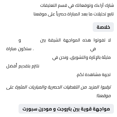
شارك آراءك وتوقعاتك في قسم التعليقات
تابع تحليلات ما بعد المباراة حصرياً على موقعنا
خلاصة
لا تفوتوا هذه المواجهة الشيقة بين
بتروجت
و
مودرن
سبورت
في
مصر, كأس الرابطة المصرية
. ستكون مباراة
مليئة بالإثارة والتشويق، ونحن في
Yalla Shoot | يلا شوت |
مباريات اليوم مباشر| yalla shoot tv
نلتزم بتقديم أفضل
تجربة مشاهدة لكم.
ترقبوا المزيد من التغطيات الحصرية والمباريات المثيرة على
موقعنا!
مواجهة قوية بين بتروجت و مودرن سبورت