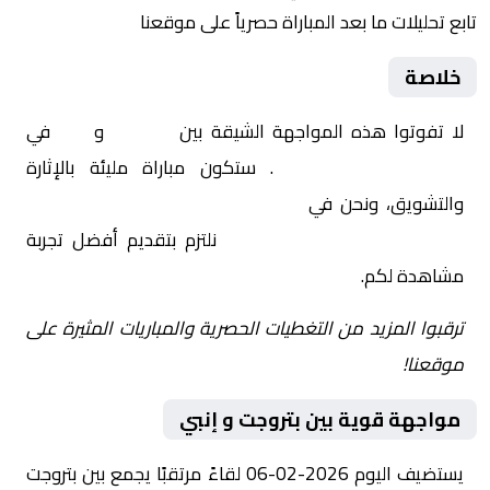
تابع تحليلات ما بعد المباراة حصرياً على موقعنا
خلاصة
لا تفوتوا هذه المواجهة الشيقة بين
بتروجت
و
إنبي
في
مصر, الدوري المصري
. ستكون مباراة مليئة بالإثارة
والتشويق، ونحن في
Yalla Shoot | يلا شوت | مباريات
اليوم مباشر| yalla shoot tv
نلتزم بتقديم أفضل تجربة
مشاهدة لكم.
ترقبوا المزيد من التغطيات الحصرية والمباريات المثيرة على
موقعنا!
مواجهة قوية بين بتروجت و إنبي
يستضيف اليوم 2026-02-06 لقاءً مرتقبًا يجمع بين بتروجت