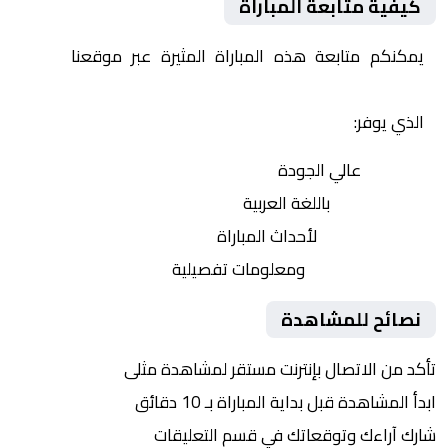
كيفية متابعة المباراة
يمكنكم متابعة هذه المباراة المثيرة عبر موقعنا
Yalla
Shoot | يلا شوت | مباريات اليوم مباشر| yalla shoot tv
الذي يوفر:
بث مباشر
عالي الجودة
تعليق صوتي
باللغة العربية
تحديثات لحظية
لأحداث المباراة
إحصائيات شاملة
ومعلومات تفصيلية
نصائح للمشاهدة
تأكد من الاتصال بإنترنت مستقر لمشاهدة مثلى
ابدأ المشاهدة قبل بداية المباراة بـ 10 دقائق
شارك آراءك وتوقعاتك في قسم التعليقات