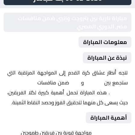
مباراة نارية بين بتروجت وإنبي ضمن منافسات
مصر, الدوري المصري
معلومات المباراة
نبذة عن المباراة
تتجه أنظار عشاق كرة القدم إلى المواجهة المرتقبة التي
ستجمع بين
بتروجت
و
إنبي
ضمن منافسات
مصر, الدوري
المصري
. هذه المباراة تحمل أهمية كبيرة لكلا الفريقين،
حيث يسعى كل منهما لتحقيق الفوز وحصد النقاط الثمينة.
أهمية المباراة
التنافس الشرس:
مواجهة قوية بين فريقين طموحين