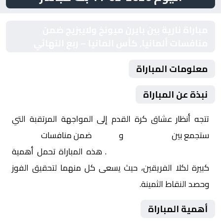
مباراة نارية بين بايرن ميونخ ولايبزيج ضمن
منافسات ألمانيا, كأس المانيا – ربع النهائي
معلومات المباراة
نبذة عن المباراة
تتجه أنظار عشاق كرة القدم إلى المواجهة المرتقبة التي
ستجمع بين
بايرن ميونخ
و
لايبزيج
ضمن منافسات
ألمانيا,
كأس المانيا – ربع النهائي
. هذه المباراة تحمل أهمية
كبيرة لكلا الفريقين، حيث يسعى كل منهما لتحقيق الفوز
وحصد النقاط الثمينة.
أهمية المباراة