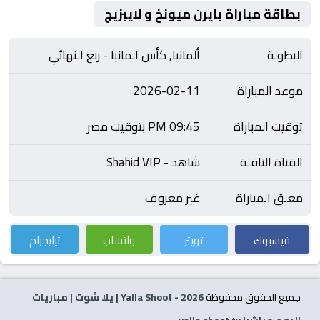
بطاقة مباراة بايرن ميونخ و لايبزيج
البطولة
ألمانيا, كأس المانيا - ربع النهائي
موعد المباراة
2026-02-11
توقيت المباراة
09:45 PM بتوقيت مصر
القناة الناقلة
شاهد - Shahid VIP
معلق المباراة
غير معروف
فيسبوك
تويتر
واتساب
تيليجرام
جميع الحقوق محفوظة
2026
- Yalla Shoot | يلا شوت | مباريات