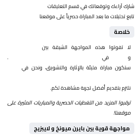
شارك آراءك وتوقعاتك في قسم التعليقات
تابع تحليلات ما بعد المباراة حصرياً على موقعنا
خلاصة
لا تفوتوا هذه المواجهة الشيقة بين
بايرن ميونخ
و
لايبزيج
في
ألمانيا, كأس المانيا – ربع النهائي
.
ستكون مباراة مليئة بالإثارة والتشويق، ونحن في
Yalla
Shoot | يلا شوت | مباريات اليوم مباشر| yalla shoot tv
نلتزم بتقديم أفضل تجربة مشاهدة لكم.
ترقبوا المزيد من التغطيات الحصرية والمباريات المثيرة على
موقعنا!
مواجهة قوية بين بايرن ميونخ و لايبزيج