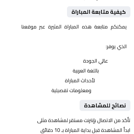
كيفية متابعة المباراة
يمكنكم متابعة هذه المباراة المثيرة عبر موقعنا
Yalla
Shoot | يلا شوت | مباريات اليوم مباشر| yalla shoot tv
الذي يوفر:
بث مباشر
عالي الجودة
تعليق صوتي
باللغة العربية
تحديثات لحظية
لأحداث المباراة
إحصائيات شاملة
ومعلومات تفصيلية
نصائح للمشاهدة
تأكد من الاتصال بإنترنت مستقر لمشاهدة مثلى
ابدأ المشاهدة قبل بداية المباراة بـ 10 دقائق