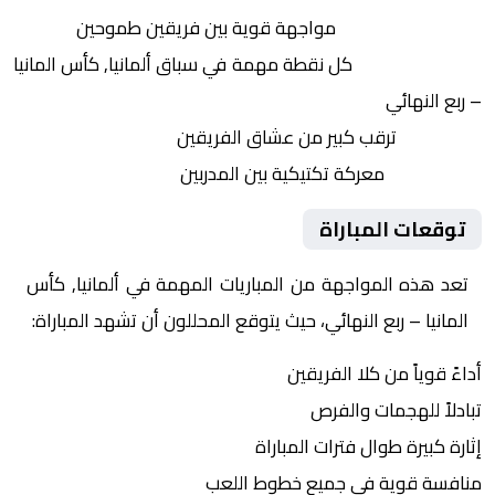
التنافس الشرس:
مواجهة قوية بين فريقين طموحين
النقاط الثمينة:
كل نقطة مهمة في سباق ألمانيا, كأس المانيا
– ربع النهائي
الجماهير:
ترقب كبير من عشاق الفريقين
التكتيكات:
معركة تكتيكية بين المدربين
توقعات المباراة
تعد هذه المواجهة من المباريات المهمة في ألمانيا, كأس
المانيا – ربع النهائي، حيث يتوقع المحللون أن تشهد المباراة:
أداءً قوياً من كلا الفريقين
تبادلاً للهجمات والفرص
إثارة كبيرة طوال فترات المباراة
منافسة قوية في جميع خطوط اللعب