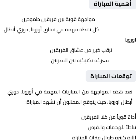
أهمية المباراة
التنافس الشرس:
مواجهة قوية بين فريقين طموحين
النقاط الثمينة:
كل نقطة مهمة في سباق أوروبا, دوري أبطال
اوروبا
الجماهير:
ترقب كبير من عشاق الفريقين
التكتيكات:
معركة تكتيكية بين المدربين
توقعات المباراة
تعد هذه المواجهة من المباريات المهمة في أوروبا, دوري
أبطال اوروبا، حيث يتوقع المحللون أن تشهد المباراة:
أداءً قوياً من كلا الفريقين
تبادلاً للهجمات والفرص
إثارة كبيرة طوال فترات المباراة