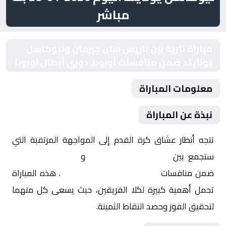
مباشر
مباراة نارية بين باريس سان جيرمان ونيوكاسل
يونايتد ضمن منافسات أوروبا, دوري أبطال اوروبا
معلومات المباراة
نبذة عن المباراة
تتجه أنظار عشاق كرة القدم إلى المواجهة المرتقبة التي
ستجمع بين
باريس سان جيرمان
و
نيوكاسل يونايتد
ضمن منافسات
أوروبا, دوري أبطال اوروبا
. هذه المباراة
تحمل أهمية كبيرة لكلا الفريقين، حيث يسعى كل منهما
لتحقيق الفوز وحصد النقاط الثمينة.