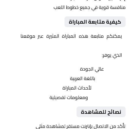
منافسة قوية في جميع خطوط اللعب
كيفية متابعة المباراة
يمكنكم متابعة هذه المباراة المثيرة عبر موقعنا
Yalla
Shoot | يلا شوت | مباريات اليوم مباشر| yalla shoot tv
الذي يوفر:
بث مباشر
عالي الجودة
تعليق صوتي
باللغة العربية
تحديثات لحظية
لأحداث المباراة
إحصائيات شاملة
ومعلومات تفصيلية
نصائح للمشاهدة
تأكد من الاتصال بإنترنت مستقر لمشاهدة مثلى