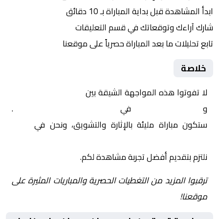
ابدأ المشاهدة قبل بداية المباراة بـ 10 دقائق
شارك آراءك وتوقعاتك في قسم التعليقات
تابع تحليلات ما بعد المباراة حصرياً على موقعنا
خلاصة
لا تفوتوا هذه المواجهة الشيقة بين
باريس سان جيرمان
و
نيوكاسل يونايتد
في
أوروبا, دوري أبطال اوروبا
.
ستكون مباراة مليئة بالإثارة والتشويق، ونحن في
Yalla
Shoot | يلا شوت | مباريات اليوم مباشر| yalla shoot tv
نلتزم بتقديم أفضل تجربة مشاهدة لكم.
ترقبوا المزيد من التغطيات الحصرية والمباريات المثيرة على
موقعنا!