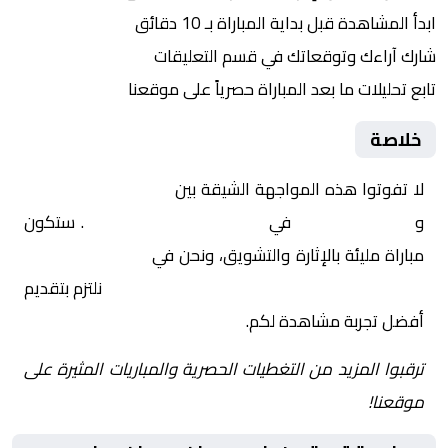
ابدأ المشاهدة قبل بداية المباراة بـ 10 دقائق
شارك آراءك وتوقعاتك في قسم التعليقات
تابع تحليلات ما بعد المباراة حصرياً على موقعنا
خلاصة
لا تفوتوا هذه المواجهة الشيقة بين
باريس سان جيرمان
و
باريس أف.سي.
في
فرنسا, الدوري الفرنسي
. ستكون
مباراة مليئة بالإثارة والتشويق، ونحن في
Yalla Shoot | يلا
شوت | مباريات اليوم مباشر| yalla shoot tv
نلتزم بتقديم
أفضل تجربة مشاهدة لكم.
ترقبوا المزيد من التغطيات الحصرية والمباريات المثيرة على
موقعنا!