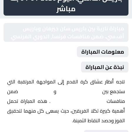
مباشر
مباراة نارية بين باريس سان جيرمان وباريس
أف.سي. ضمن منافسات فرنسا, الدوري الفرنسي
معلومات المباراة
نبذة عن المباراة
تتجه أنظار عشاق كرة القدم إلى المواجهة المرتقبة التي
ستجمع بين
باريس سان جيرمان
و
باريس أف.سي.
ضمن
منافسات
فرنسا, الدوري الفرنسي
. هذه المباراة تحمل
أهمية كبيرة لكلا الفريقين، حيث يسعى كل منهما لتحقيق
الفوز وحصد النقاط الثمينة.