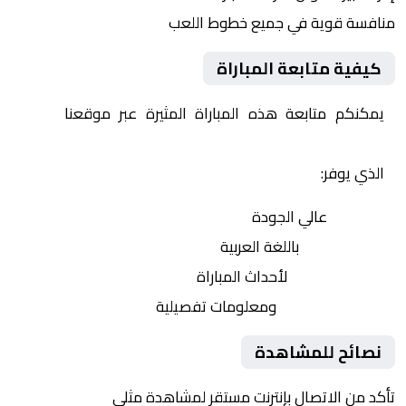
منافسة قوية في جميع خطوط اللعب
كيفية متابعة المباراة
يمكنكم متابعة هذه المباراة المثيرة عبر موقعنا
Yalla
Shoot | يلا شوت | مباريات اليوم مباشر| yalla shoot tv
الذي يوفر:
بث مباشر
عالي الجودة
تعليق صوتي
باللغة العربية
تحديثات لحظية
لأحداث المباراة
إحصائيات شاملة
ومعلومات تفصيلية
نصائح للمشاهدة
تأكد من الاتصال بإنترنت مستقر لمشاهدة مثلى