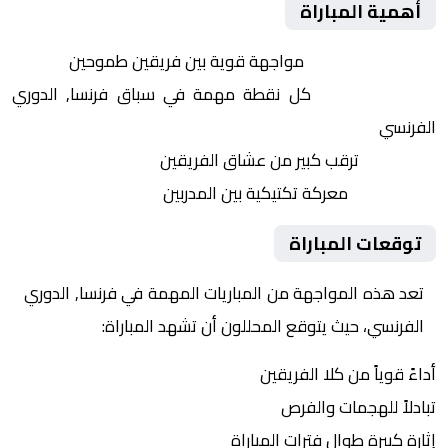
أهمية المباراة
التنافس الشرس:
مواجهة قوية بين فريقين طموحين
النقاط الثمينة:
كل نقطة مهمة في سباق فرنسا, الدوري
الفرنسي
الجماهير:
ترقب كبير من عشاق الفريقين
التكتيكات:
معركة تكتيكية بين المدربين
توقعات المباراة
تعد هذه المواجهة من المباريات المهمة في فرنسا, الدوري
الفرنسي، حيث يتوقع المحللون أن تشهد المباراة:
أداءً قوياً من كلا الفريقين
تبادلاً للهجمات والفرص
إثارة كبيرة طوال فترات المباراة