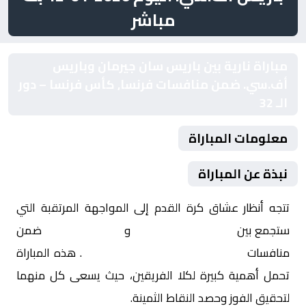
مباشر
مباراة نارية بين باريس سان جيرمان وباريس
أف.سي. ضمن منافسات فرنسا, كأس فرنسا – دور
الـ 32
معلومات المباراة
نبذة عن المباراة
تتجه أنظار عشاق كرة القدم إلى المواجهة المرتقبة التي
ستجمع بين
باريس سان جيرمان
و
باريس أف.سي.
ضمن
منافسات
فرنسا, كأس فرنسا – دور الـ 32
. هذه المباراة
تحمل أهمية كبيرة لكلا الفريقين، حيث يسعى كل منهما
لتحقيق الفوز وحصد النقاط الثمينة.