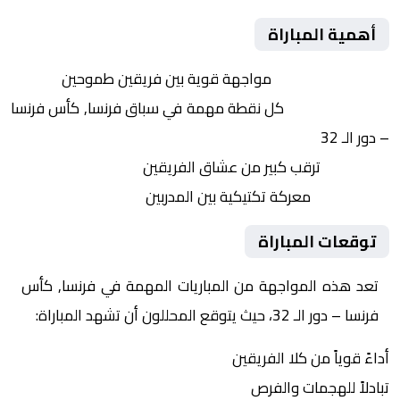
أهمية المباراة
التنافس الشرس:
مواجهة قوية بين فريقين طموحين
النقاط الثمينة:
كل نقطة مهمة في سباق فرنسا, كأس فرنسا
– دور الـ 32
الجماهير:
ترقب كبير من عشاق الفريقين
التكتيكات:
معركة تكتيكية بين المدربين
توقعات المباراة
تعد هذه المواجهة من المباريات المهمة في فرنسا, كأس
فرنسا – دور الـ 32، حيث يتوقع المحللون أن تشهد المباراة:
أداءً قوياً من كلا الفريقين
تبادلاً للهجمات والفرص