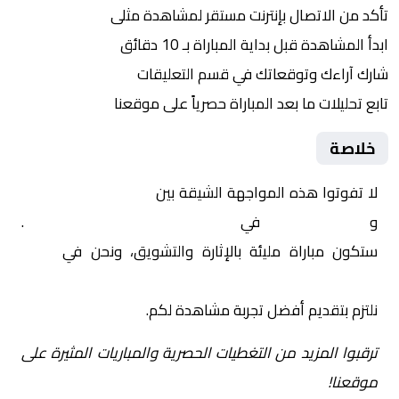
تأكد من الاتصال بإنترنت مستقر لمشاهدة مثلى
ابدأ المشاهدة قبل بداية المباراة بـ 10 دقائق
شارك آراءك وتوقعاتك في قسم التعليقات
تابع تحليلات ما بعد المباراة حصرياً على موقعنا
خلاصة
لا تفوتوا هذه المواجهة الشيقة بين
باريس سان جيرمان
و
باريس أف.سي.
في
فرنسا, كأس فرنسا – دور الـ 32
.
ستكون مباراة مليئة بالإثارة والتشويق، ونحن في
Yalla
Shoot | يلا شوت | مباريات اليوم مباشر| yalla shoot tv
نلتزم بتقديم أفضل تجربة مشاهدة لكم.
ترقبوا المزيد من التغطيات الحصرية والمباريات المثيرة على
موقعنا!