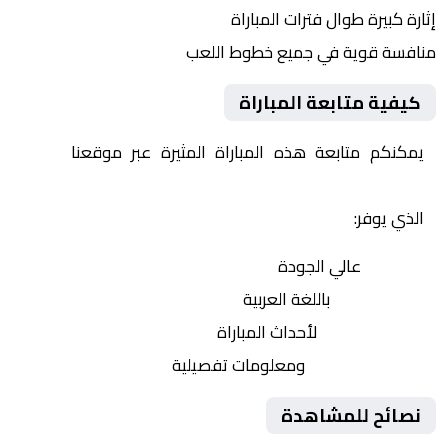
إثارة كبيرة طوال فترات المباراة
منافسة قوية في جميع خطوط اللعب
كيفية متابعة المباراة
يمكنكم متابعة هذه المباراة المثيرة عبر موقعنا
Yalla
Shoot | يلا شوت | مباريات اليوم مباشر| yalla shoot tv
الذي يوفر:
بث مباشر
عالي الجودة
تعليق صوتي
باللغة العربية
تحديثات لحظية
لأحداث المباراة
إحصائيات شاملة
ومعلومات تفصيلية
نصائح للمشاهدة