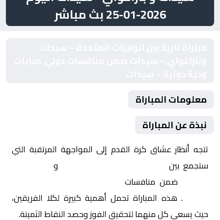
2026-01-25 بث مباشر
مباراة نارية بين الولايات المتحدة – سيدات
وباراغواي – سيدات ضمن منافسات دولي, مبايات
ودية دولية – سيدات
معلومات المباراة
نبذة عن المباراة
تتجه أنظار عشاق كرة القدم إلى المواجهة المرتقبة التي
ستجمع بين
الولايات المتحدة – سيدات
و
باراغواي –
سيدات
ضمن منافسات
دولي, مبايات ودية دولية –
سيدات
. هذه المباراة تحمل أهمية كبيرة لكلا الفريقين،
حيث يسعى كل منهما لتحقيق الفوز وحصد النقاط الثمينة.