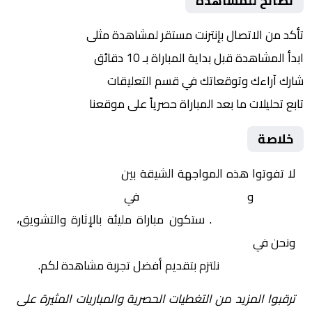
نصائح للمشاهدة
تأكد من الاتصال بإنترنت مستقر لمشاهدة مثلى
ابدأ المشاهدة قبل بداية المباراة بـ 10 دقائق
شارك آراءك وتوقعاتك في قسم التعليقات
تابع تحليلات ما بعد المباراة حصرياً على موقعنا
خلاصة
لا تفوتوا هذه المواجهة الشيقة بين
الولايات المتحدة –
سيدات
و
باراغواي – سيدات
في
دولي, مبايات ودية
دولية – سيدات
. ستكون مباراة مليئة بالإثارة والتشويق،
ونحن في
Yalla Shoot | يلا شوت | مباريات اليوم مباشر|
yalla shoot tv
نلتزم بتقديم أفضل تجربة مشاهدة لكم.
ترقبوا المزيد من التغطيات الحصرية والمباريات المثيرة على