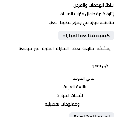
تبادلاً للهجمات والفرص
إثارة كبيرة طوال فترات المباراة
منافسة قوية في جميع خطوط اللعب
كيفية متابعة المباراة
يمكنكم متابعة هذه المباراة المثيرة عبر موقعنا
Yalla
Shoot | يلا شوت | مباريات اليوم مباشر| yalla shoot tv
الذي يوفر:
بث مباشر
عالي الجودة
تعليق صوتي
باللغة العربية
تحديثات لحظية
لأحداث المباراة
إحصائيات شاملة
ومعلومات تفصيلية