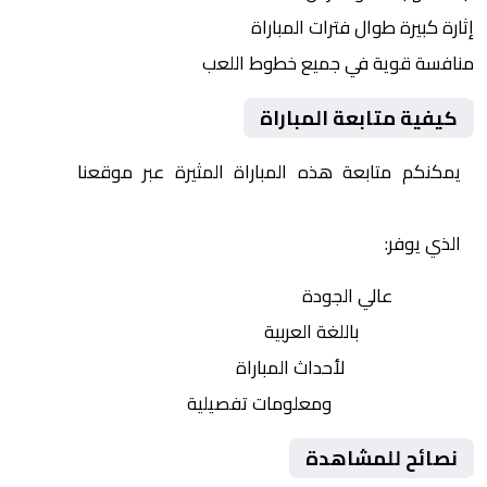
إثارة كبيرة طوال فترات المباراة
منافسة قوية في جميع خطوط اللعب
كيفية متابعة المباراة
يمكنكم متابعة هذه المباراة المثيرة عبر موقعنا
Yalla
Shoot | يلا شوت | مباريات اليوم مباشر| yalla shoot tv
الذي يوفر:
بث مباشر
عالي الجودة
تعليق صوتي
باللغة العربية
تحديثات لحظية
لأحداث المباراة
إحصائيات شاملة
ومعلومات تفصيلية
نصائح للمشاهدة