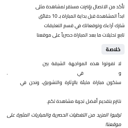
تأكد من الاتصال بإنترنت مستقر لمشاهدة مثلى
ابدأ المشاهدة قبل بداية المباراة بـ 10 دقائق
شارك آراءك وتوقعاتك في قسم التعليقات
تابع تحليلات ما بعد المباراة حصرياً على موقعنا
خلاصة
لا تفوتوا هذه المواجهة الشيقة بين
الوداد الرياضي
و
مانييما يونيون
في
أفريقيا, الكونفدرالية الافريقية
.
ستكون مباراة مليئة بالإثارة والتشويق، ونحن في
Yalla
Shoot | يلا شوت | مباريات اليوم مباشر| yalla shoot tv
نلتزم بتقديم أفضل تجربة مشاهدة لكم.
ترقبوا المزيد من التغطيات الحصرية والمباريات المثيرة على
موقعنا!