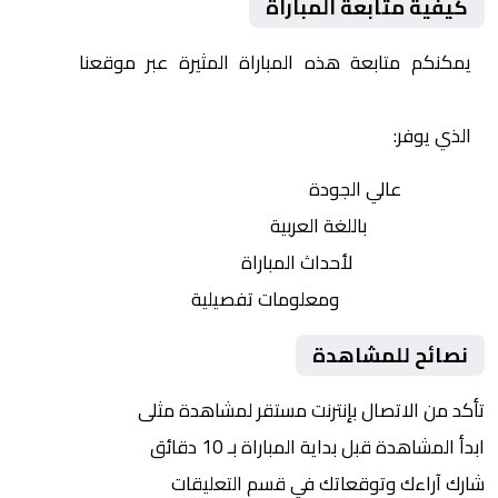
كيفية متابعة المباراة
يمكنكم متابعة هذه المباراة المثيرة عبر موقعنا
Yalla
Shoot | يلا شوت | مباريات اليوم مباشر| yalla shoot tv
الذي يوفر:
بث مباشر
عالي الجودة
تعليق صوتي
باللغة العربية
تحديثات لحظية
لأحداث المباراة
إحصائيات شاملة
ومعلومات تفصيلية
نصائح للمشاهدة
تأكد من الاتصال بإنترنت مستقر لمشاهدة مثلى
ابدأ المشاهدة قبل بداية المباراة بـ 10 دقائق
شارك آراءك وتوقعاتك في قسم التعليقات