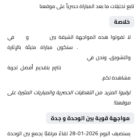
تابع تحليلات ما بعد المباراة حصرياً على موقعنا
خلاصة
لا تفوتوا هذه المواجهة الشيقة بين
الوحدة
و
جدة
في
السعودية, دوري يلو
. ستكون مباراة مليئة بالإثارة
والتشويق، ونحن في
Yalla Shoot | يلا شوت | مباريات
اليوم مباشر| yalla shoot tv
نلتزم بتقديم أفضل تجربة
مشاهدة لكم.
ترقبوا المزيد من التغطيات الحصرية والمباريات المثيرة على
موقعنا!
مواجهة قوية بين الوحدة و جدة
يستضيف اليوم 2026-01-28 لقاءً مرتقبًا يجمع بين الوحدة