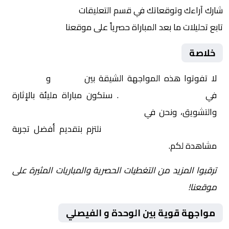
شارك آراءك وتوقعاتك في قسم التعليقات
تابع تحليلات ما بعد المباراة حصرياً على موقعنا
خلاصة
لا تفوتوا هذه المواجهة الشيقة بين
الوحدة
و
الفيصلي
في
السعودية, دوري يلو
. ستكون مباراة مليئة بالإثارة
والتشويق، ونحن في
Yalla Shoot | يلا شوت | مباريات
اليوم مباشر| yalla shoot tv
نلتزم بتقديم أفضل تجربة
مشاهدة لكم.
ترقبوا المزيد من التغطيات الحصرية والمباريات المثيرة على
موقعنا!
مواجهة قوية بين الوحدة و الفيصلي