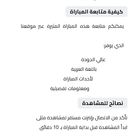
كيفية متابعة المباراة
يمكنكم متابعة هذه المباراة المثيرة عبر موقعنا
Yalla
Shoot | يلا شوت | مباريات اليوم مباشر| yalla shoot tv
الذي يوفر:
بث مباشر
عالي الجودة
تعليق صوتي
باللغة العربية
تحديثات لحظية
لأحداث المباراة
إحصائيات شاملة
ومعلومات تفصيلية
نصائح للمشاهدة
تأكد من الاتصال بإنترنت مستقر لمشاهدة مثلى
ابدأ المشاهدة قبل بداية المباراة بـ 10 دقائق