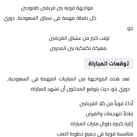
التنافس الشرس:
مواجهة قوية بين فريقين طموحين
النقاط الثمينة:
كل نقطة مهمة في سباق السعودية, دوري
يلو
الجماهير:
ترقب كبير من عشاق الفريقين
التكتيكات:
معركة تكتيكية بين المدربين
توقعات المباراة
تعد هذه المواجهة من المباريات المهمة في السعودية,
دوري يلو، حيث يتوقع المحللون أن تشهد المباراة:
أداءً قوياً من كلا الفريقين
تبادلاً للهجمات والفرص
إثارة كبيرة طوال فترات المباراة
منافسة قوية في جميع خطوط اللعب