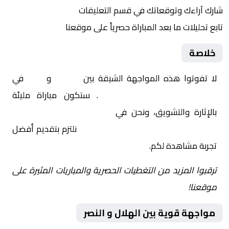
شارك آراءك وتوقعاتك في قسم التعليقات
تابع تحليلات ما بعد المباراة حصرياً على موقعنا
خلاصة
لا تفوتوا هذه المواجهة الشيقة بين
الهلال
و
النصر
في
السعودية, الدوري السعودي
. ستكون مباراة مليئة
بالإثارة والتشويق، ونحن في
Yalla Shoot | يلا شوت |
مباريات اليوم مباشر| yalla shoot tv
نلتزم بتقديم أفضل
تجربة مشاهدة لكم.
ترقبوا المزيد من التغطيات الحصرية والمباريات المثيرة على
موقعنا!
مواجهة قوية بين الهلال و النصر