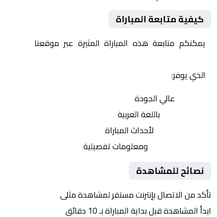
كيفية متابعة المباراة
يمكنكم متابعة هذه المباراة المثيرة عبر موقعنا
Yalla
Shoot | يلا شوت | مباريات اليوم مباشر| yalla shoot tv
الذي يوفر:
بث مباشر
عالي الجودة
تعليق صوتي
باللغة العربية
تحديثات لحظية
لأحداث المباراة
إحصائيات شاملة
ومعلومات تفصيلية
نصائح للمشاهدة
تأكد من الاتصال بإنترنت مستقر لمشاهدة مثلى
ابدأ المشاهدة قبل بداية المباراة بـ 10 دقائق