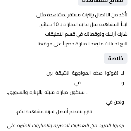
نصائح للمشاهدة
تأكد من الاتصال بإنترنت مستقر لمشاهدة مثلى
ابدأ المشاهدة قبل بداية المباراة بـ 10 دقائق
شارك آراءك وتوقعاتك في قسم التعليقات
تابع تحليلات ما بعد المباراة حصرياً على موقعنا
خلاصة
لا تفوتوا هذه المواجهة الشيقة بين
الهلال – سيدات
و
الأهلي – سيدات
في
السعودية, الدوري السعودي
الممتاز للسيدات
. ستكون مباراة مليئة بالإثارة والتشويق،
ونحن في
Yalla Shoot | يلا شوت | مباريات اليوم مباشر|
yalla shoot tv
نلتزم بتقديم أفضل تجربة مشاهدة لكم.
ترقبوا المزيد من التغطيات الحصرية والمباريات المثيرة على