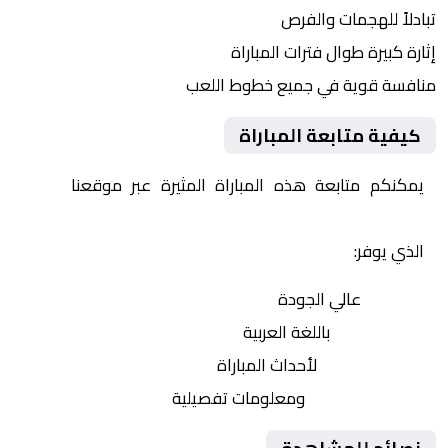
تبادلاً للهجمات والفرص
إثارة كبيرة طوال فترات المباراة
منافسة قوية في جميع خطوط اللعب
كيفية متابعة المباراة
يمكنكم متابعة هذه المباراة المثيرة عبر موقعنا
Yalla
Shoot | يلا شوت | مباريات اليوم مباشر| yalla shoot tv
الذي يوفر:
بث مباشر
عالي الجودة
تعليق صوتي
باللغة العربية
تحديثات لحظية
لأحداث المباراة
إحصائيات شاملة
ومعلومات تفصيلية