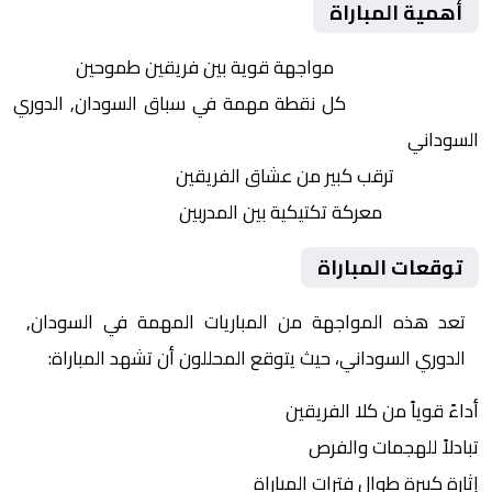
أهمية المباراة
التنافس الشرس:
مواجهة قوية بين فريقين طموحين
النقاط الثمينة:
كل نقطة مهمة في سباق السودان, الدوري
السوداني
الجماهير:
ترقب كبير من عشاق الفريقين
التكتيكات:
معركة تكتيكية بين المدربين
توقعات المباراة
تعد هذه المواجهة من المباريات المهمة في السودان,
الدوري السوداني، حيث يتوقع المحللون أن تشهد المباراة:
أداءً قوياً من كلا الفريقين
تبادلاً للهجمات والفرص
إثارة كبيرة طوال فترات المباراة