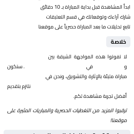
ابدأ المشاهدة قبل بداية المباراة بـ 10 دقائق
شارك آراءك وتوقعاتك في قسم التعليقات
تابع تحليلات ما بعد المباراة حصرياً على موقعنا
خلاصة
لا تفوتوا هذه المواجهة الشيقة بين
الهلال السوداني
و
كوبر الخرطوم
في
السودان, الدوري السوداني
. ستكون
مباراة مليئة بالإثارة والتشويق، ونحن في
Yalla Shoot | يلا
شوت | مباريات اليوم مباشر| yalla shoot tv
نلتزم بتقديم
أفضل تجربة مشاهدة لكم.
ترقبوا المزيد من التغطيات الحصرية والمباريات المثيرة على
موقعنا!