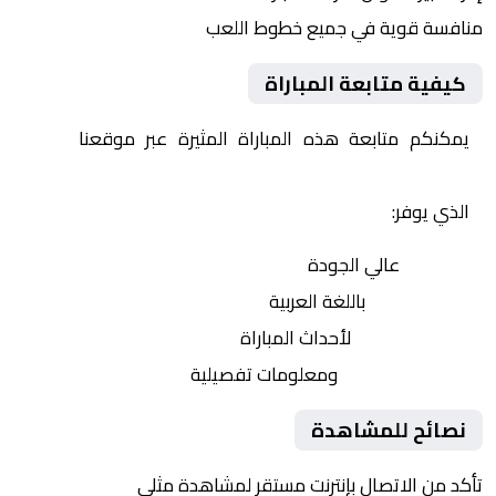
منافسة قوية في جميع خطوط اللعب
كيفية متابعة المباراة
يمكنكم متابعة هذه المباراة المثيرة عبر موقعنا
Yalla
Shoot | يلا شوت | مباريات اليوم مباشر| yalla shoot tv
الذي يوفر:
بث مباشر
عالي الجودة
تعليق صوتي
باللغة العربية
تحديثات لحظية
لأحداث المباراة
إحصائيات شاملة
ومعلومات تفصيلية
نصائح للمشاهدة
تأكد من الاتصال بإنترنت مستقر لمشاهدة مثلى