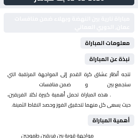
مباراة نارية بين النهضة وبهلاء ضمن منافسات
عمان, الدوري العماني
معلومات المباراة
نبذة عن المباراة
تتجه أنظار عشاق كرة القدم إلى المواجهة المرتقبة التي
ستجمع بين
النهضة
و
بهلاء
ضمن منافسات
عمان, الدوري
العماني
. هذه المباراة تحمل أهمية كبيرة لكلا الفريقين،
حيث يسعى كل منهما لتحقيق الفوز وحصد النقاط الثمينة.
أهمية المباراة
التنافس الشرس:
مواجهة قوية بين فريقين طموحين