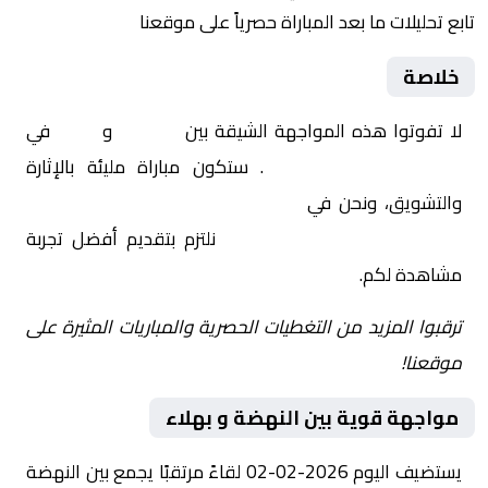
تابع تحليلات ما بعد المباراة حصرياً على موقعنا
خلاصة
لا تفوتوا هذه المواجهة الشيقة بين
النهضة
و
بهلاء
في
عمان, الدوري العماني
. ستكون مباراة مليئة بالإثارة
والتشويق، ونحن في
Yalla Shoot | يلا شوت | مباريات
اليوم مباشر| yalla shoot tv
نلتزم بتقديم أفضل تجربة
مشاهدة لكم.
ترقبوا المزيد من التغطيات الحصرية والمباريات المثيرة على
موقعنا!
مواجهة قوية بين النهضة و بهلاء
يستضيف اليوم 2026-02-02 لقاءً مرتقبًا يجمع بين النهضة