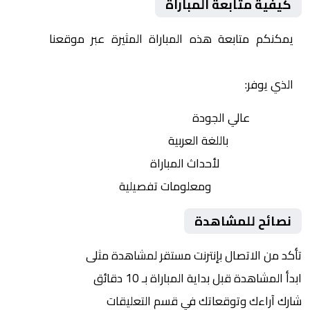
كيفية متابعة المباراة
يمكنكم متابعة هذه المباراة المثيرة عبر موقعنا
Yalla
Shoot | يلا شوت | مباريات اليوم مباشر| yalla shoot tv
الذي يوفر:
بث مباشر
عالي الجودة
تعليق صوتي
باللغة العربية
تحديثات لحظية
لأحداث المباراة
إحصائيات شاملة
ومعلومات تفصيلية
نصائح للمشاهدة
تأكد من الاتصال بإنترنت مستقر لمشاهدة مثلى
ابدأ المشاهدة قبل بداية المباراة بـ 10 دقائق
شارك آراءك وتوقعاتك في قسم التعليقات