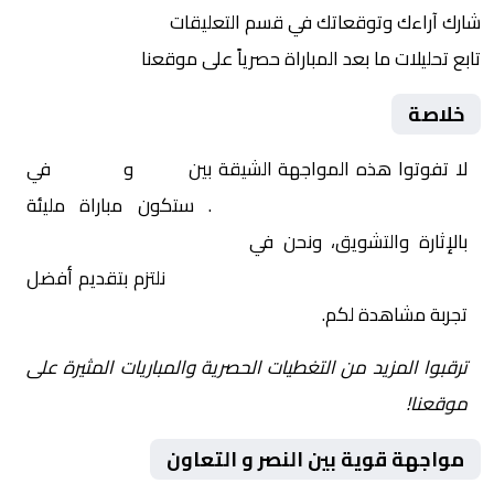
شارك آراءك وتوقعاتك في قسم التعليقات
تابع تحليلات ما بعد المباراة حصرياً على موقعنا
خلاصة
لا تفوتوا هذه المواجهة الشيقة بين
النصر
و
التعاون
في
السعودية, الدوري السعودي
. ستكون مباراة مليئة
بالإثارة والتشويق، ونحن في
Yalla Shoot | يلا شوت |
مباريات اليوم مباشر| yalla shoot tv
نلتزم بتقديم أفضل
تجربة مشاهدة لكم.
ترقبوا المزيد من التغطيات الحصرية والمباريات المثيرة على
موقعنا!
مواجهة قوية بين النصر و التعاون