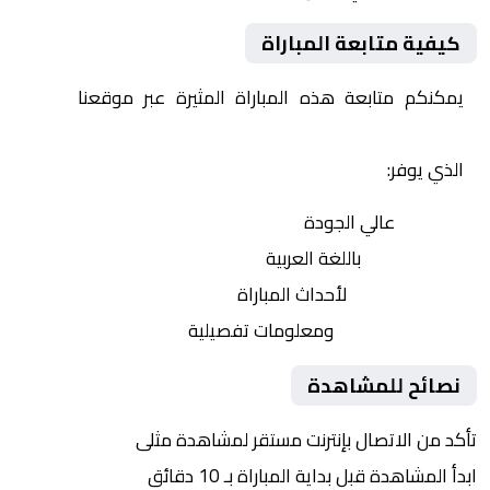
كيفية متابعة المباراة
يمكنكم متابعة هذه المباراة المثيرة عبر موقعنا
Yalla
Shoot | يلا شوت | مباريات اليوم مباشر| yalla shoot tv
الذي يوفر:
بث مباشر
عالي الجودة
تعليق صوتي
باللغة العربية
تحديثات لحظية
لأحداث المباراة
إحصائيات شاملة
ومعلومات تفصيلية
نصائح للمشاهدة
تأكد من الاتصال بإنترنت مستقر لمشاهدة مثلى
ابدأ المشاهدة قبل بداية المباراة بـ 10 دقائق