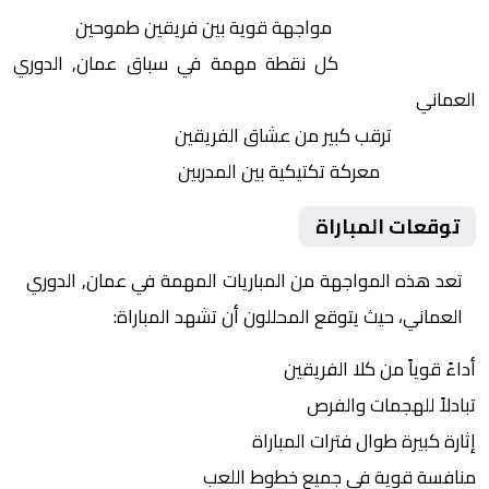
التنافس الشرس:
مواجهة قوية بين فريقين طموحين
النقاط الثمينة:
كل نقطة مهمة في سباق عمان, الدوري
العماني
الجماهير:
ترقب كبير من عشاق الفريقين
التكتيكات:
معركة تكتيكية بين المدربين
توقعات المباراة
تعد هذه المواجهة من المباريات المهمة في عمان, الدوري
العماني، حيث يتوقع المحللون أن تشهد المباراة:
أداءً قوياً من كلا الفريقين
تبادلاً للهجمات والفرص
إثارة كبيرة طوال فترات المباراة
منافسة قوية في جميع خطوط اللعب