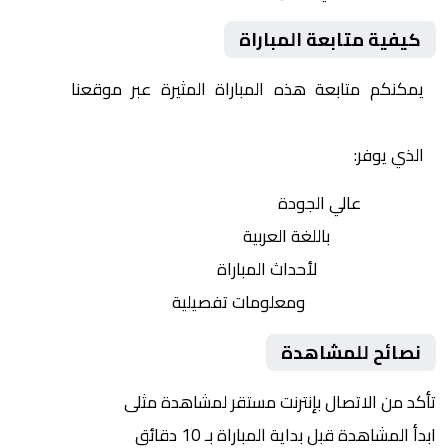
كيفية متابعة المباراة
يمكنكم متابعة هذه المباراة المثيرة عبر موقعنا
Yalla
Shoot | يلا شوت | مباريات اليوم مباشر| yalla shoot tv
الذي يوفر:
بث مباشر
عالي الجودة
تعليق صوتي
باللغة العربية
تحديثات لحظية
لأحداث المباراة
إحصائيات شاملة
ومعلومات تفصيلية
نصائح للمشاهدة
تأكد من الاتصال بإنترنت مستقر لمشاهدة مثلى
ابدأ المشاهدة قبل بداية المباراة بـ 10 دقائق