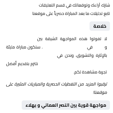
شارك آراءك وتوقعاتك في قسم التعليقات
تابع تحليلات ما بعد المباراة حصرياً على موقعنا
خلاصة
لا تفوتوا هذه المواجهة الشيقة بين
النصر العماني
و
بهلاء
في
عمان, الدوري العماني
. ستكون مباراة مليئة
بالإثارة والتشويق، ونحن في
Yalla Shoot | يلا شوت |
مباريات اليوم مباشر| yalla shoot tv
نلتزم بتقديم أفضل
تجربة مشاهدة لكم.
ترقبوا المزيد من التغطيات الحصرية والمباريات المثيرة على
موقعنا!
مواجهة قوية بين النصر العماني و بهلاء