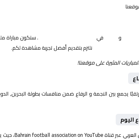
موقعنا
النجمة
و
الرفاع
في
البحرين, الدوري البحريني
. ستكون مباراة ملي
نلتزم بتقديم أفضل تجربة مشاهدة لكم.
لمباريات المثيرة على موقعنا!
اع
 اليوم
تُبث المباراة مباشرة 