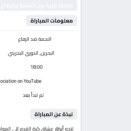
مباراة نارية بين النجمة والرفا
معلومات المباراة
الفريقان:
النجمة ضد الرفاع
البطولة:
البحرين, الدوري البحريني
وقت المباراة:
18:00
القناة الناقلة:
Bahrain football association on YouTube
حالة المباراة:
لم تبدأ بعد
نبذة عن المباراة
تتجه أنظار عشاق كرة القدم إلى الموا