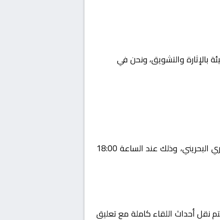
ئة بالإثارة والتشويق، ونحن في
Yalla
يستضيف اليوم 2026-01-13 لقاءً مرتقبًا يجمع بين النجمة و الرفاع ضمن منافسات بطولة البحرين, الدوري البحريني، وذلك عند الساعة 18:00
في منطقة الوطن العربي عبر قناة Bahrain football association on YouTube، حيث يتم نقل أحداث اللقاء كاملة مع تعليق