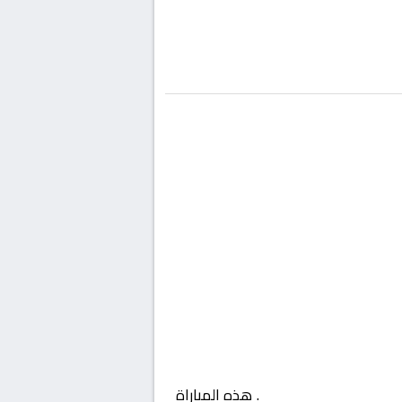
حرين, الدوري البحريني
. هذه المباراة