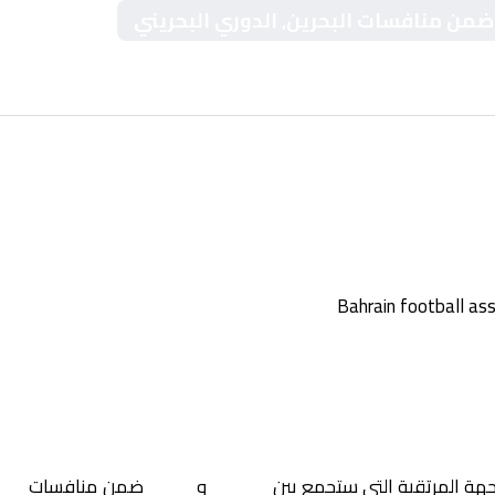
ع ضمن منافسات البحرين, الدوري البحريني
جهة المرتقبة التي ستجمع بين
النجمة
و
الرفاع
ضمن منافسات
الب