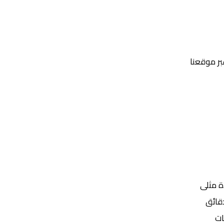
عبر موقعنا
Yalla Shoot | يلا شوت | مباريات اليوم مباشر| yalla shoot tv
ة مثلى
ات