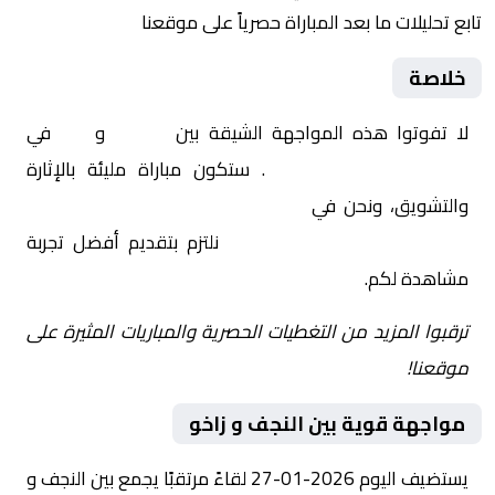
تابع تحليلات ما بعد المباراة حصرياً على موقعنا
خلاصة
لا تفوتوا هذه المواجهة الشيقة بين
النجف
و
زاخو
في
العراق, الدوري العراقي
. ستكون مباراة مليئة بالإثارة
والتشويق، ونحن في
Yalla Shoot | يلا شوت | مباريات
اليوم مباشر| yalla shoot tv
نلتزم بتقديم أفضل تجربة
مشاهدة لكم.
ترقبوا المزيد من التغطيات الحصرية والمباريات المثيرة على
موقعنا!
مواجهة قوية بين النجف و زاخو
يستضيف اليوم 2026-01-27 لقاءً مرتقبًا يجمع بين النجف و