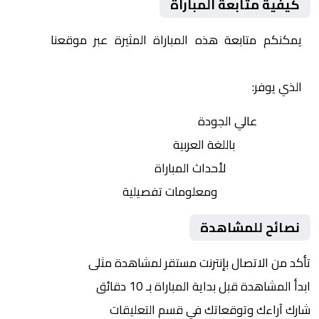
كيفية متابعة المباراة
يمكنكم متابعة هذه المباراة المثيرة عبر موقعنا
Yalla
Shoot | يلا شوت | مباريات اليوم مباشر| yalla shoot tv
الذي يوفر:
بث مباشر
عالي الجودة
تعليق صوتي
باللغة العربية
تحديثات لحظية
لأحداث المباراة
إحصائيات شاملة
ومعلومات تفصيلية
نصائح للمشاهدة
تأكد من الاتصال بإنترنت مستقر لمشاهدة مثلى
ابدأ المشاهدة قبل بداية المباراة بـ 10 دقائق
شارك آراءك وتوقعاتك في قسم التعليقات