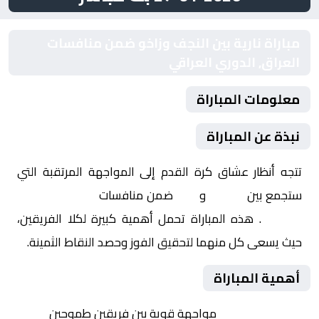
مباراة نارية بين النجف وزاخو ضمن منافسات
العراق, الدوري العراقي
معلومات المباراة
نبذة عن المباراة
تتجه أنظار عشاق كرة القدم إلى المواجهة المرتقبة التي
ستجمع بين
النجف
و
زاخو
ضمن منافسات
العراق, الدوري
العراقي
. هذه المباراة تحمل أهمية كبيرة لكلا الفريقين،
حيث يسعى كل منهما لتحقيق الفوز وحصد النقاط الثمينة.
أهمية المباراة
التنافس الشرس:
مواجهة قوية بين فريقين طموحين