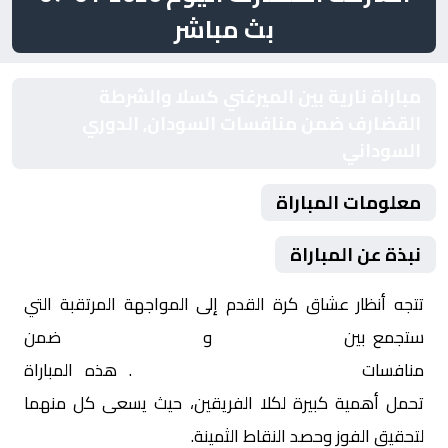
بث مباشر
مباراة نارية بين الميرغني كسلا والشرطة
القضارف ضمن منافسات السودان, الدوري
السوداني
معلومات المباراة
نبذة عن المباراة
تتجه أنظار عشاق كرة القدم إلى المواجهة المرتقبة التي
ستجمع بين
الميرغني كسلا
و
الشرطة القضارف
ضمن
منافسات
السودان, الدوري السوداني
. هذه المباراة
تحمل أهمية كبيرة لكلا الفريقين، حيث يسعى كل منهما
لتحقيق الفوز وحصد النقاط الثمينة.