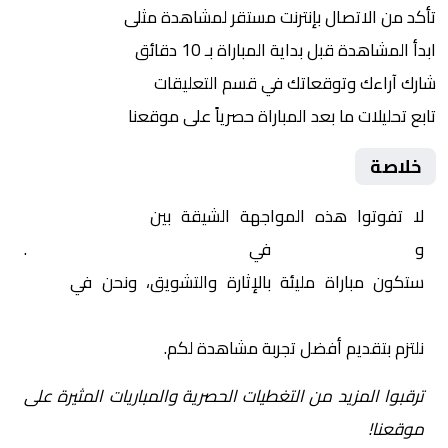
تأكد من الاتصال بإنترنت مستقر لمشاهدة مثلى
ابدأ المشاهدة قبل بداية المباراة بـ 10 دقائق
شارك آراءك وتوقعاتك في قسم التعليقات
تابع تحليلات ما بعد المباراة حصرياً على موقعنا
خلاصة
لا تفوتوا هذه المواجهة الشيقة بين
الميرغني كسلا
و
الشرطة القضارف
في
السودان, الدوري السوداني
.
ستكون مباراة مليئة بالإثارة والتشويق، ونحن في
Yalla
Shoot | يلا شوت | مباريات اليوم مباشر| yalla shoot tv
نلتزم بتقديم أفضل تجربة مشاهدة لكم.
ترقبوا المزيد من التغطيات الحصرية والمباريات المثيرة على
موقعنا!