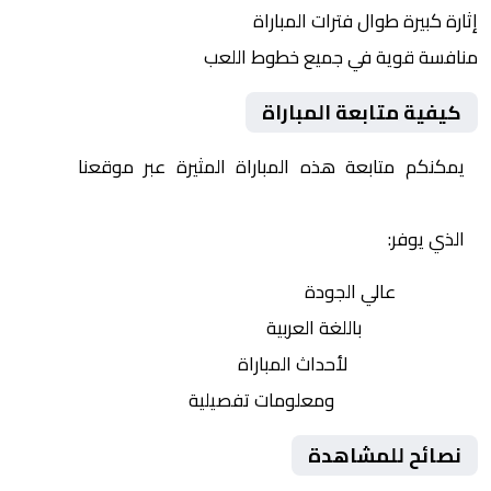
إثارة كبيرة طوال فترات المباراة
منافسة قوية في جميع خطوط اللعب
كيفية متابعة المباراة
يمكنكم متابعة هذه المباراة المثيرة عبر موقعنا
Yalla
Shoot | يلا شوت | مباريات اليوم مباشر| yalla shoot tv
الذي يوفر:
بث مباشر
عالي الجودة
تعليق صوتي
باللغة العربية
تحديثات لحظية
لأحداث المباراة
إحصائيات شاملة
ومعلومات تفصيلية
نصائح للمشاهدة