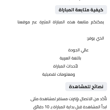
كيفية متابعة المباراة
يمكنكم متابعة هذه المباراة المثيرة عبر موقعنا
Yalla
Shoot | يلا شوت | مباريات اليوم مباشر| yalla shoot tv
الذي يوفر:
بث مباشر
عالي الجودة
تعليق صوتي
باللغة العربية
تحديثات لحظية
لأحداث المباراة
إحصائيات شاملة
ومعلومات تفصيلية
نصائح للمشاهدة
تأكد من الاتصال بإنترنت مستقر لمشاهدة مثلى
ابدأ المشاهدة قبل بداية المباراة بـ 10 دقائق