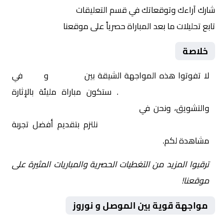
شارك آراءك وتوقعاتك في قسم التعليقات
تابع تحليلات ما بعد المباراة حصرياً على موقعنا
خلاصة
لا تفوتوا هذه المواجهة الشيقة بين
الموصل
و
نوروز
في
العراق, الدوري العراقي
. ستكون مباراة مليئة بالإثارة
والتشويق، ونحن في
Yalla Shoot | يلا شوت | مباريات
اليوم مباشر| yalla shoot tv
نلتزم بتقديم أفضل تجربة
مشاهدة لكم.
ترقبوا المزيد من التغطيات الحصرية والمباريات المثيرة على
موقعنا!
مواجهة قوية بين الموصل و نوروز