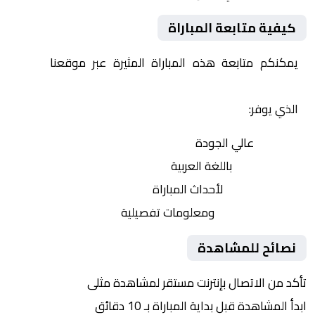
كيفية متابعة المباراة
يمكنكم متابعة هذه المباراة المثيرة عبر موقعنا
Yalla
Shoot | يلا شوت | مباريات اليوم مباشر| yalla shoot tv
الذي يوفر:
بث مباشر
عالي الجودة
تعليق صوتي
باللغة العربية
تحديثات لحظية
لأحداث المباراة
إحصائيات شاملة
ومعلومات تفصيلية
نصائح للمشاهدة
تأكد من الاتصال بإنترنت مستقر لمشاهدة مثلى
ابدأ المشاهدة قبل بداية المباراة بـ 10 دقائق