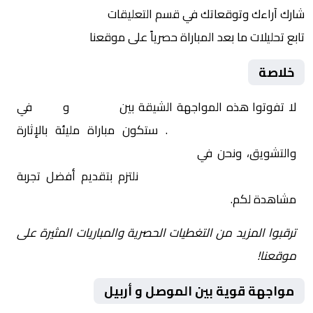
شارك آراءك وتوقعاتك في قسم التعليقات
تابع تحليلات ما بعد المباراة حصرياً على موقعنا
خلاصة
لا تفوتوا هذه المواجهة الشيقة بين
الموصل
و
أربيل
في
العراق, الدوري العراقي
. ستكون مباراة مليئة بالإثارة
والتشويق، ونحن في
Yalla Shoot | يلا شوت | مباريات
اليوم مباشر| yalla shoot tv
نلتزم بتقديم أفضل تجربة
مشاهدة لكم.
ترقبوا المزيد من التغطيات الحصرية والمباريات المثيرة على
موقعنا!
مواجهة قوية بين الموصل و أربيل