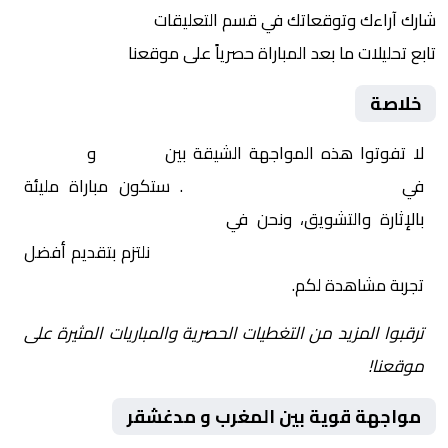
شارك آراءك وتوقعاتك في قسم التعليقات
تابع تحليلات ما بعد المباراة حصرياً على موقعنا
خلاصة
لا تفوتوا هذه المواجهة الشيقة بين
المغرب
و
مدغشقر
في
دولي, مباريات ودية دولية
. ستكون مباراة مليئة
بالإثارة والتشويق، ونحن في
Yalla Shoot | يلا شوت |
مباريات اليوم مباشر| yalla shoot tv
نلتزم بتقديم أفضل
تجربة مشاهدة لكم.
ترقبوا المزيد من التغطيات الحصرية والمباريات المثيرة على
موقعنا!
مواجهة قوية بين المغرب و مدغشقر