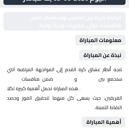
مباراة نارية بين المغرب ومدغشقر ضمن
منافسات دولي, مباريات ودية دولية
معلومات المباراة
نبذة عن المباراة
تتجه أنظار عشاق كرة القدم إلى المواجهة المرتقبة التي
ستجمع بين
المغرب
و
مدغشقر
ضمن منافسات
دولي,
مباريات ودية دولية
. هذه المباراة تحمل أهمية كبيرة لكلا
الفريقين، حيث يسعى كل منهما لتحقيق الفوز وحصد
النقاط الثمينة.
أهمية المباراة