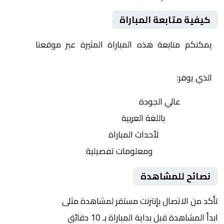
كيفية متابعة المباراة
يمكنكم متابعة هذه المباراة المثيرة عبر موقعنا
Yalla
Shoot | يلا شوت | مباريات اليوم مباشر| yalla shoot tv
الذي يوفر:
بث مباشر
عالي الجودة
تعليق صوتي
باللغة العربية
تحديثات لحظية
لأحداث المباراة
إحصائيات شاملة
ومعلومات تفصيلية
نصائح للمشاهدة
تأكد من الاتصال بإنترنت مستقر لمشاهدة مثلى
ابدأ المشاهدة قبل بداية المباراة بـ 10 دقائق