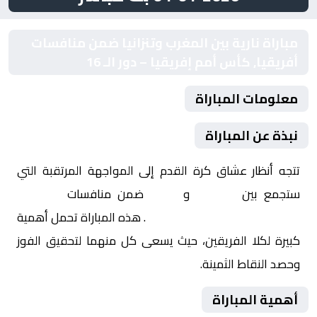
مباراة نارية بين المغرب وتنزانيا ضمن منافسات
أفريقيا, كأس أمم إفريقيا – دور الـ 16
معلومات المباراة
نبذة عن المباراة
تتجه أنظار عشاق كرة القدم إلى المواجهة المرتقبة التي
ستجمع بين
المغرب
و
تنزانيا
ضمن منافسات
أفريقيا,
كأس أمم إفريقيا – دور الـ 16
. هذه المباراة تحمل أهمية
كبيرة لكلا الفريقين، حيث يسعى كل منهما لتحقيق الفوز
وحصد النقاط الثمينة.
أهمية المباراة