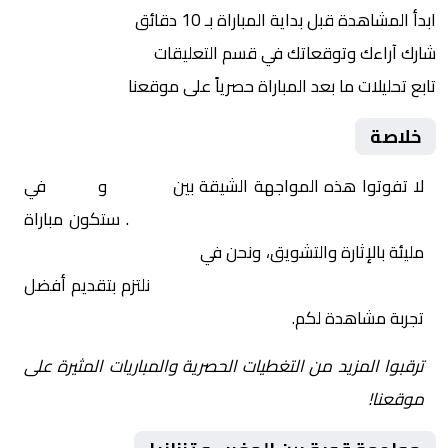
ابدأ المشاهدة قبل بداية المباراة بـ 10 دقائق
شارك آراءك وتوقعاتك في قسم التعليقات
تابع تحليلات ما بعد المباراة حصرياً على موقعنا
خلاصة
لا تفوتوا هذه المواجهة الشيقة بين
المغرب
و
تنزانيا
في
أفريقيا, كأس أمم إفريقيا – دور الـ 16
. ستكون مباراة
مليئة بالإثارة والتشويق، ونحن في
Yalla Shoot | يلا شوت |
مباريات اليوم مباشر| yalla shoot tv
نلتزم بتقديم أفضل
تجربة مشاهدة لكم.
ترقبوا المزيد من التغطيات الحصرية والمباريات المثيرة على
موقعنا!