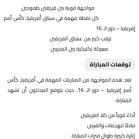
التنافس الشرس:
مواجهة قوية بين فريقين طموحين
النقاط الثمينة:
كل نقطة مهمة في سباق أفريقيا, كأس أمم
إفريقيا – دور الـ 16
الجماهير:
ترقب كبير من عشاق الفريقين
التكتيكات:
معركة تكتيكية بين المدربين
توقعات المباراة
تعد هذه المواجهة من المباريات المهمة في أفريقيا, كأس
أمم إفريقيا – دور الـ 16، حيث يتوقع المحللون أن تشهد
المباراة:
أداءً قوياً من كلا الفريقين
تبادلاً للهجمات والفرص
إثارة كبيرة طوال فترات المباراة