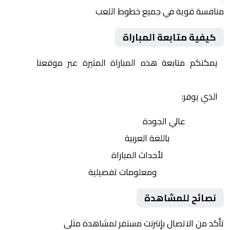
منافسة قوية في جميع خطوط اللعب
كيفية متابعة المباراة
يمكنكم متابعة هذه المباراة المثيرة عبر موقعنا
Yalla
Shoot | يلا شوت | مباريات اليوم مباشر| yalla shoot tv
الذي يوفر:
بث مباشر
عالي الجودة
تعليق صوتي
باللغة العربية
تحديثات لحظية
لأحداث المباراة
إحصائيات شاملة
ومعلومات تفصيلية
نصائح للمشاهدة
تأكد من الاتصال بإنترنت مستقر لمشاهدة مثلى