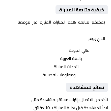
كيفية متابعة المباراة
يمكنكم متابعة هذه المباراة المثيرة عبر موقعنا
Yalla
Shoot | يلا شوت | مباريات اليوم مباشر| yalla shoot tv
الذي يوفر:
بث مباشر
عالي الجودة
تعليق صوتي
باللغة العربية
تحديثات لحظية
لأحداث المباراة
إحصائيات شاملة
ومعلومات تفصيلية
نصائح للمشاهدة
تأكد من الاتصال بإنترنت مستقر لمشاهدة مثلى
ابدأ المشاهدة قبل بداية المباراة بـ 10 دقائق