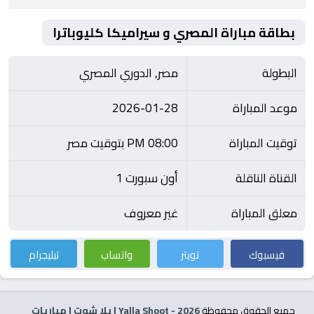
بطاقة مباراة المصري و سيراميكا كليوباترا
البطولة
مصر, الدوري المصري
موعد المباراة
2026-01-28
توقيت المباراة
08:00 PM بتوقيت مصر
القناة الناقلة
أون سبورت 1
معلق المباراة
غير معروف
فيسبوك
تويتر
واتساب
تيليجرام
جميع الحقوق محفوظة
2026
- Yalla Shoot | يلا شوت | مباريات