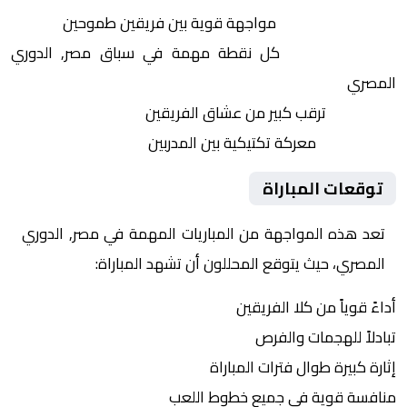
التنافس الشرس:
مواجهة قوية بين فريقين طموحين
النقاط الثمينة:
كل نقطة مهمة في سباق مصر, الدوري
المصري
الجماهير:
ترقب كبير من عشاق الفريقين
التكتيكات:
معركة تكتيكية بين المدربين
توقعات المباراة
تعد هذه المواجهة من المباريات المهمة في مصر, الدوري
المصري، حيث يتوقع المحللون أن تشهد المباراة:
أداءً قوياً من كلا الفريقين
تبادلاً للهجمات والفرص
إثارة كبيرة طوال فترات المباراة
منافسة قوية في جميع خطوط اللعب