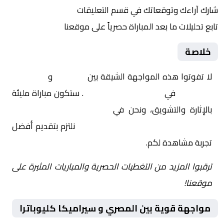
شارك آراءك وتوقعاتك في قسم التعليقات
تابع تحليلات ما بعد المباراة حصرياً على موقعنا
خلاصة
لا تفوتوا هذه المواجهة الشيقة بين
المصري
و
سيراميكا
كليوباترا
في
مصر, الدوري المصري
. ستكون مباراة مليئة
بالإثارة والتشويق، ونحن في
Yalla Shoot | يلا شوت |
مباريات اليوم مباشر| yalla shoot tv
نلتزم بتقديم أفضل
تجربة مشاهدة لكم.
ترقبوا المزيد من التغطيات الحصرية والمباريات المثيرة على
موقعنا!
مواجهة قوية بين المصري و سيراميكا كليوباترا