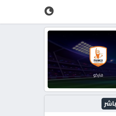
فاركو