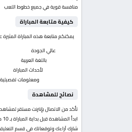
منافسة قوية في جميع خطوط اللعب
كيفية متابعة المباراة
يمكنكم متابعة هذه المباراة المثيرة 
بث مباشر
عالي الجودة
تعليق صوتي
باللغة العربية
تحديثات لحظية
لأحداث المباراة
إحصائيات شاملة
ومعلومات تفصيلية
نصائح للمشاهدة
تأكد من الاتصال بإنترنت مستقر لمشاهد
ابدأ المشاهدة قبل بداية المباراة بـ 10 دقائق
شارك آراءك وتوقعاتك في قسم التعليق