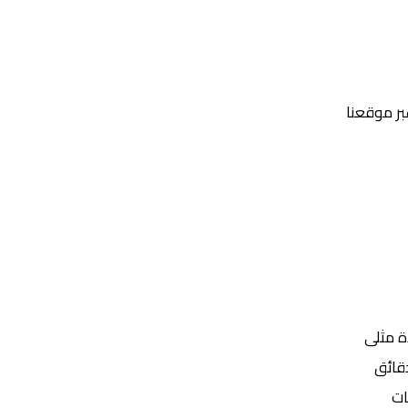
عبر موقعنا
Yalla Shoot | يلا شوت | مباريات اليوم مباشر| yalla shoot tv
ة مثلى
ات