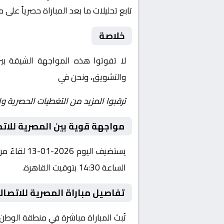
تابع تحليلات ما بعد المباراة حصرياً على 
خلاصة
لا تفوتوا هذه المواجهة الشيقة ب
والتشويق، ونحن في
Yalla Shoot | يلا شوت | مباريات اليوم مباشر| yalla shoot tv
ترقبوا المزيد من التغطيات الحصرية وا
مواجهة قوية بين المصرية للاتص
يستضيف الي
الساعة 14:30 بتوقيت القاهرة.
تفاصيل مباراة المصرية للاتصال
تُبث المباراة مباشرة في منطقة الوطن العربي عبر قناة أون سبورت 1، ح