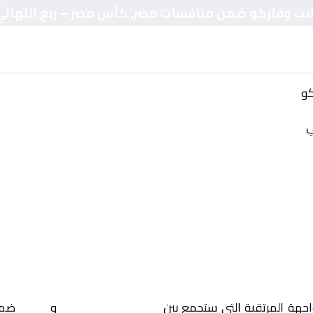
صالات وفاركو ضمن منافسات مصر, كأس مصر – ربع النهائ
كو
ي
اجهة المرتقبة التي ستجمع بين
المصرية للاتصالات
و
فاركو
ضمن