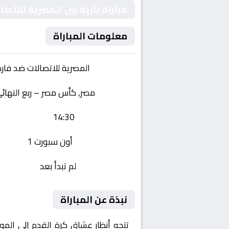
مباراة نارية بين المصرية للات
معلومات المباراة
الفريقان:
المصرية للاتصالات ضد فار
البطولة:
مصر, كأس مصر – ربع النهائ
وقت المباراة:
14:30
القناة الناقلة:
أون سبورت 1
حالة المباراة:
لم تبدأ بعد
نبذة عن المباراة
تتجه أنظار عشاق كرة القدم إلى المو