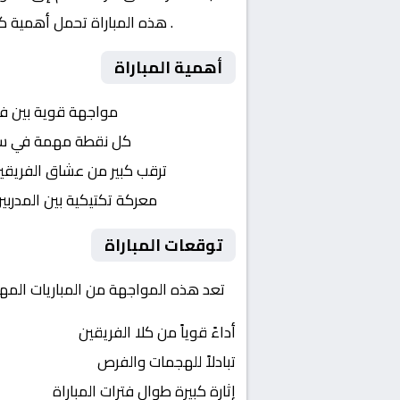
النهائي
. هذه المباراة تحمل أهمية ك
أهمية المباراة
التنافس الشرس:
مواجهة قوية بين ف
النقاط الثمينة:
كل نقطة مهمة في سبا
الجماهير:
ترقب كبير من عشاق الفريقي
التكتيكات:
معركة تكتيكية بين المدربي
توقعات المباراة
تعد هذه المواجهة من المباريات المهم
أداءً قوياً من كلا الفريقين
تبادلاً للهجمات والفرص
إثارة كبيرة طوال فترات المباراة