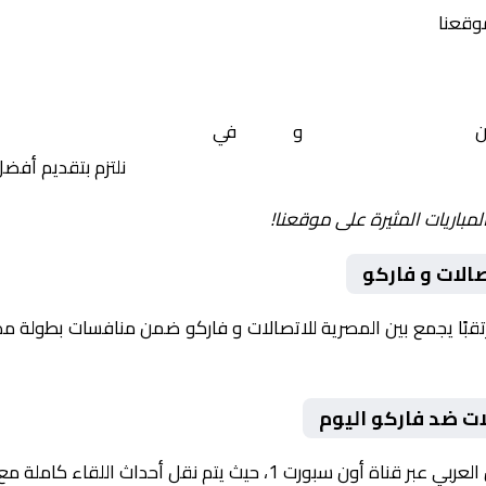
موقعنا
ين
المصرية للاتصالات
و
فاركو
في
مصر, كأس مصر – ربع ال
نلتزم بتقديم أفض
لمباريات المثيرة على موقعنا!
الات و فاركو
وم 2026-01-13 لقاءً مرتقبًا يجمع بين المصرية للاتصالات و فاركو ضمن منافسات 
ات ضد فاركو اليوم
يث يتم نقل أحداث اللقاء كاملة مع تعليق صوتي مميز.