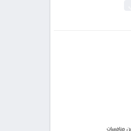
ي
 منافسات
مصر, كأس مصر – ربع