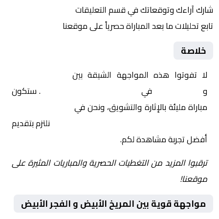
شارك آراءك وتوقعاتك في قسم التعليقات
تابع تحليلات ما بعد المباراة حصرياً على موقعنا
خلاصة
لا تفوتوا هذه المواجهة الشيقة بين
المريخ الأبيض
و
الفجر الأبيض
في
السودان, الدوري السوداني
. ستكون
مباراة مليئة بالإثارة والتشويق، ونحن في
Yalla Shoot | يلا
شوت | مباريات اليوم مباشر| yalla shoot tv
نلتزم بتقديم
أفضل تجربة مشاهدة لكم.
ترقبوا المزيد من التغطيات الحصرية والمباريات المثيرة على
موقعنا!
مواجهة قوية بين المريخ الأبيض و الفجر الأبيض