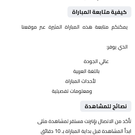
كيفية متابعة المباراة
يمكنكم متابعة هذه المباراة المثيرة عبر موقعنا
Yalla
Shoot | يلا شوت | مباريات اليوم مباشر| yalla shoot tv
الذي يوفر:
بث مباشر
عالي الجودة
تعليق صوتي
باللغة العربية
تحديثات لحظية
لأحداث المباراة
إحصائيات شاملة
ومعلومات تفصيلية
نصائح للمشاهدة
تأكد من الاتصال بإنترنت مستقر لمشاهدة مثلى
ابدأ المشاهدة قبل بداية المباراة بـ 10 دقائق