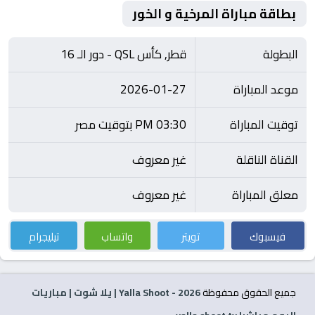
بطاقة مباراة المرخية و الخور
البطولة
قطر, كأس QSL - دور الـ 16
موعد المباراة
2026-01-27
توقيت المباراة
03:30 PM بتوقيت مصر
القناة الناقلة
غير معروف
معلق المباراة
غير معروف
فيسبوك
تويتر
واتساب
تيليجرام
جميع الحقوق محفوظة
2026
- Yalla Shoot | يلا شوت | مباريات