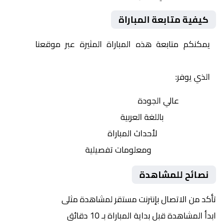
كيفية متابعة المباراة
يمكنكم متابعة هذه المباراة المثيرة عبر موقعنا
Yalla
Shoot | يلا شوت | مباريات اليوم مباشر| yalla shoot tv
الذي يوفر:
بث مباشر
عالي الجودة
تعليق صوتي
باللغة العربية
تحديثات لحظية
لأحداث المباراة
إحصائيات شاملة
ومعلومات تفصيلية
نصائح للمشاهدة
تأكد من الاتصال بإنترنت مستقر لمشاهدة مثلى
ابدأ المشاهدة قبل بداية المباراة بـ 10 دقائق