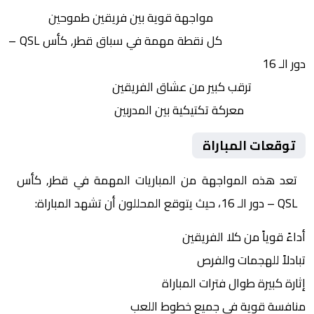
التنافس الشرس:
مواجهة قوية بين فريقين طموحين
النقاط الثمينة:
كل نقطة مهمة في سباق قطر, كأس QSL –
دور الـ 16
الجماهير:
ترقب كبير من عشاق الفريقين
التكتيكات:
معركة تكتيكية بين المدربين
توقعات المباراة
تعد هذه المواجهة من المباريات المهمة في قطر, كأس
QSL – دور الـ 16، حيث يتوقع المحللون أن تشهد المباراة:
أداءً قوياً من كلا الفريقين
تبادلاً للهجمات والفرص
إثارة كبيرة طوال فترات المباراة
منافسة قوية في جميع خطوط اللعب