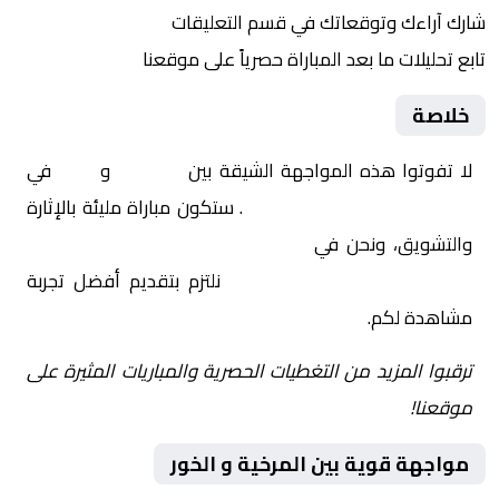
شارك آراءك وتوقعاتك في قسم التعليقات
تابع تحليلات ما بعد المباراة حصرياً على موقعنا
خلاصة
لا تفوتوا هذه المواجهة الشيقة بين
المرخية
و
الخور
في
قطر, كأس QSL – دور الـ 16
. ستكون مباراة مليئة بالإثارة
والتشويق، ونحن في
Yalla Shoot | يلا شوت | مباريات
اليوم مباشر| yalla shoot tv
نلتزم بتقديم أفضل تجربة
مشاهدة لكم.
ترقبوا المزيد من التغطيات الحصرية والمباريات المثيرة على
موقعنا!
مواجهة قوية بين المرخية و الخور