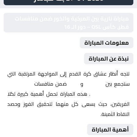
مباراة نارية بين المرخية والخور ضمن منافسات
قطر, كأس QSL – دور الـ 16
معلومات المباراة
نبذة عن المباراة
تتجه أنظار عشاق كرة القدم إلى المواجهة المرتقبة التي
ستجمع بين
المرخية
و
الخور
ضمن منافسات
قطر, كأس
QSL – دور الـ 16
. هذه المباراة تحمل أهمية كبيرة لكلا
الفريقين، حيث يسعى كل منهما لتحقيق الفوز وحصد
النقاط الثمينة.
أهمية المباراة