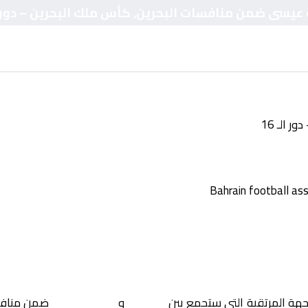
 عيسى ضمن منافسات البحرين, كأس ملك البحرين – دور الـ
 الـ 16
جهة المرتقبة التي ستجمع بين
المحرق
و
مدينة عيسى
ضمن مناف