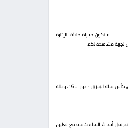
لـ 16
. ستكون مباراة مليئة بالإثارة
ل تجربة مشاهدة لكم.
يستضيف اليوم 2026-02-02 لقاءً مرتقبًا يجمع بين المحرق و مدينة عيسى ضمن منافسات بطولة البحرين, كأس ملك البحرين - دور الـ 16، وذلك
في منطقة الوطن العربي عبر قناة Bahrain football association on YouTube، حيث يتم نقل أحداث اللقاء كاملة مع تعليق