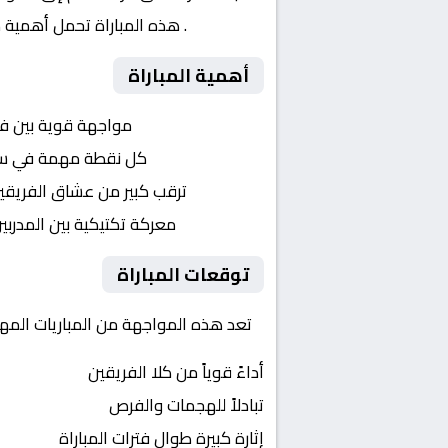
دور الـ 16
. هذه المباراة تحمل أهمية 
أهمية المباراة
التنافس الشرس:
مواجهة قوية بين ف
النقاط الثمينة:
كل نقطة مهمة في سباق 
الجماهير:
ترقب كبير من عشاق الفريقي
التكتيكات:
معركة تكتيكية بين المدربي
توقعات المباراة
تعد هذه المواجهة من المباريات المهمة في البحرين, كأس م
أداءً قوياً من كلا الفريقين
تبادلاً للهجمات والفرص
إثارة كبيرة طوال فترات المباراة