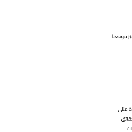
عبر موقعنا
Yalla Shoot | يلا شوت | مباريات اليوم مباشر| yalla shoot tv
ة مثلى
ات