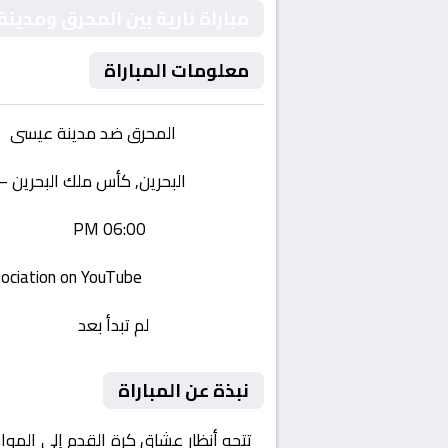
مباراة نارية بين المحرق ومدينة
معلومات المباراة
الفريقان:
المحرق ضد مدينة عيسى
البطولة:
البحرين, كأس ملك البحرين – دور
وقت المباراة:
06:00 PM
القناة الناقلة:
Bahrain football association on YouTube
حالة المباراة:
لم تبدأ بعد
نبذة عن المباراة
تتجه أنظار عشاق كرة القدم إلى الموا