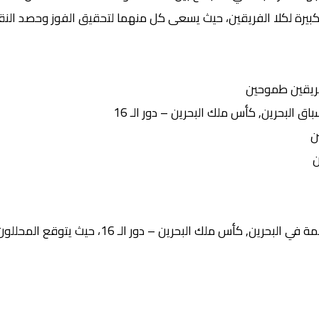
كبيرة لكلا الفريقين، حيث يسعى كل منهما لتحقيق الفوز وحصد النقا
ريقين طموحين
البحرين, كأس ملك البحرين – دور الـ 16
ن
ن
لك البحرين – دور الـ 16، حيث يتوقع المحللون أن تشهد المباراة: