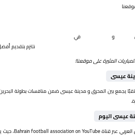
موقعنا
المحرق
و
مدينة عيسى
في
البحرين, كأس ملك البحرين – دور ا
نلتزم بتقديم أفض
لمباريات المثيرة على موقعنا!
ينة عيسى
نة عيسى اليوم
تُبث المباراة مباشرة 