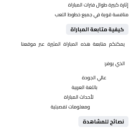
إثارة كبيرة طوال فترات المباراة
منافسة قوية في جميع خطوط اللعب
كيفية متابعة المباراة
يمكنكم متابعة هذه المباراة المثيرة عبر موقعنا
Yalla
Shoot | يلا شوت | مباريات اليوم مباشر| yalla shoot tv
الذي يوفر:
بث مباشر
عالي الجودة
تعليق صوتي
باللغة العربية
تحديثات لحظية
لأحداث المباراة
إحصائيات شاملة
ومعلومات تفصيلية
نصائح للمشاهدة