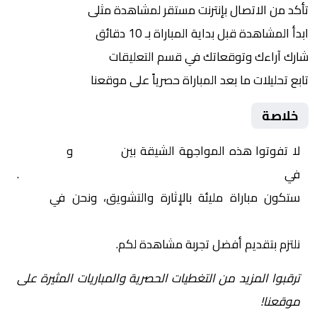
تأكد من الاتصال بإنترنت مستقر لمشاهدة مثلى
ابدأ المشاهدة قبل بداية المباراة بـ 10 دقائق
شارك آراءك وتوقعاتك في قسم التعليقات
تابع تحليلات ما بعد المباراة حصرياً على موقعنا
خلاصة
لا تفوتوا هذه المواجهة الشيقة بين
الكويت
و
السالمية
في
الكويت, كأس السوبر الكويتي – نصف النهائي
.
ستكون مباراة مليئة بالإثارة والتشويق، ونحن في
Yalla
Shoot | يلا شوت | مباريات اليوم مباشر| yalla shoot tv
نلتزم بتقديم أفضل تجربة مشاهدة لكم.
ترقبوا المزيد من التغطيات الحصرية والمباريات المثيرة على
موقعنا!