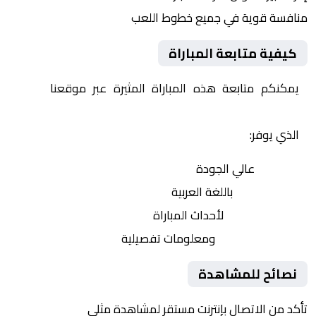
منافسة قوية في جميع خطوط اللعب
كيفية متابعة المباراة
يمكنكم متابعة هذه المباراة المثيرة عبر موقعنا
Yalla
Shoot | يلا شوت | مباريات اليوم مباشر| yalla shoot tv
الذي يوفر:
بث مباشر
عالي الجودة
تعليق صوتي
باللغة العربية
تحديثات لحظية
لأحداث المباراة
إحصائيات شاملة
ومعلومات تفصيلية
نصائح للمشاهدة
تأكد من الاتصال بإنترنت مستقر لمشاهدة مثلى