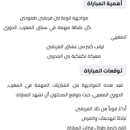
أهمية المباراة
التنافس الشرس:
مواجهة قوية بين فريقين طموحين
النقاط الثمينة:
كل نقطة مهمة في سباق المغرب, الدوري
المغربي
الجماهير:
ترقب كبير من عشاق الفريقين
التكتيكات:
معركة تكتيكية بين المدربين
توقعات المباراة
تعد هذه المواجهة من المباريات المهمة في المغرب,
الدوري المغربي، حيث يتوقع المحللون أن تشهد المباراة:
أداءً قوياً من كلا الفريقين
تبادلاً للهجمات والفرص
إثارة كبيرة طوال فترات المباراة