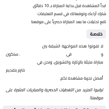
ابدأ المشاهدة قبل بداية المباراة بـ 10 دقائق
شارك آراءك وتوقعاتك في قسم التعليقات
تابع تحليلات ما بعد المباراة حصرياً على موقعنا
خلاصة
لا تفوتوا هذه المواجهة الشيقة بين
الكوكب المراكشي
و
الجيش الملكي
في
المغرب, الدوري المغربي
. ستكون
مباراة مليئة بالإثارة والتشويق، ونحن في
Yalla Shoot | يلا
شوت | مباريات اليوم مباشر| yalla shoot tv
نلتزم بتقديم
أفضل تجربة مشاهدة لكم.
ترقبوا المزيد من التغطيات الحصرية والمباريات المثيرة على
موقعنا!