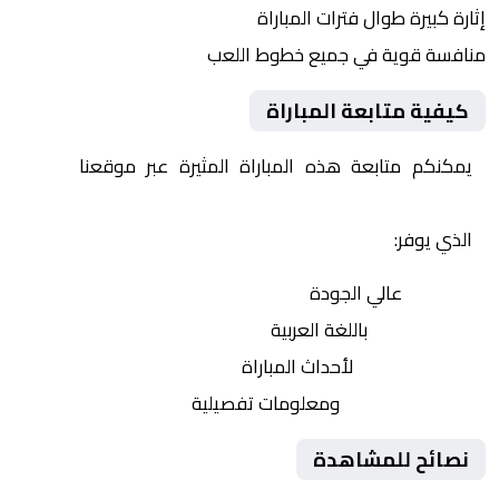
إثارة كبيرة طوال فترات المباراة
منافسة قوية في جميع خطوط اللعب
كيفية متابعة المباراة
يمكنكم متابعة هذه المباراة المثيرة عبر موقعنا
Yalla
Shoot | يلا شوت | مباريات اليوم مباشر| yalla shoot tv
الذي يوفر:
بث مباشر
عالي الجودة
تعليق صوتي
باللغة العربية
تحديثات لحظية
لأحداث المباراة
إحصائيات شاملة
ومعلومات تفصيلية
نصائح للمشاهدة