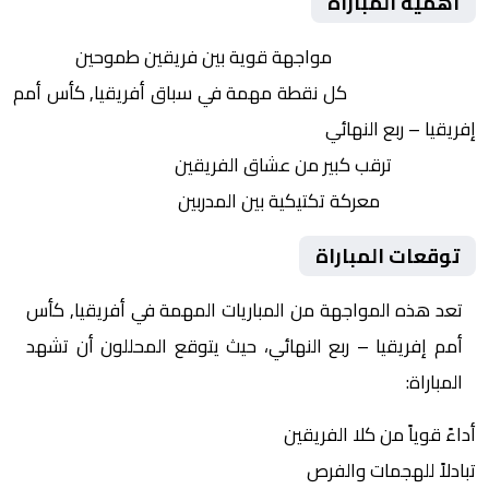
أهمية المباراة
التنافس الشرس:
مواجهة قوية بين فريقين طموحين
النقاط الثمينة:
كل نقطة مهمة في سباق أفريقيا, كأس أمم
إفريقيا – ربع النهائي
الجماهير:
ترقب كبير من عشاق الفريقين
التكتيكات:
معركة تكتيكية بين المدربين
توقعات المباراة
تعد هذه المواجهة من المباريات المهمة في أفريقيا, كأس
أمم إفريقيا – ربع النهائي، حيث يتوقع المحللون أن تشهد
المباراة:
أداءً قوياً من كلا الفريقين
تبادلاً للهجمات والفرص