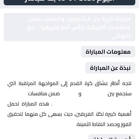
مباراة نارية بين الكاميرون والمغرب ضمن
منافسات أفريقيا, كأس أمم إفريقيا – ربع
النهائي
معلومات المباراة
نبذة عن المباراة
تتجه أنظار عشاق كرة القدم إلى المواجهة المرتقبة التي
ستجمع بين
الكاميرون
و
المغرب
ضمن منافسات
أفريقيا,
كأس أمم إفريقيا – ربع النهائي
. هذه المباراة تحمل
أهمية كبيرة لكلا الفريقين، حيث يسعى كل منهما لتحقيق
الفوز وحصد النقاط الثمينة.