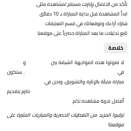
تأكد من الاتصال بإنترنت مستقر لمشاهدة مثلى
ابدأ المشاهدة قبل بداية المباراة بـ 10 دقائق
شارك آراءك وتوقعاتك في قسم التعليقات
تابع تحليلات ما بعد المباراة حصرياً على موقعنا
خلاصة
لا تفوتوا هذه المواجهة الشيقة بين
الكاميرون
و
المغرب
في
أفريقيا, كأس أمم إفريقيا – ربع النهائي
. ستكون
مباراة مليئة بالإثارة والتشويق، ونحن في
Yalla Shoot | يلا
شوت | مباريات اليوم مباشر| yalla shoot tv
نلتزم بتقديم
أفضل تجربة مشاهدة لكم.
ترقبوا المزيد من التغطيات الحصرية والمباريات المثيرة على
موقعنا!