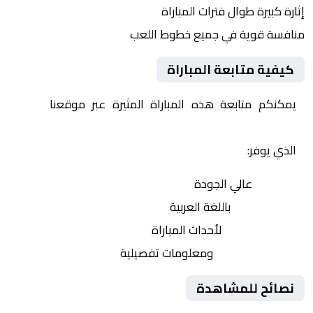
إثارة كبيرة طوال فترات المباراة
منافسة قوية في جميع خطوط اللعب
كيفية متابعة المباراة
يمكنكم متابعة هذه المباراة المثيرة عبر موقعنا
Yalla
Shoot | يلا شوت | مباريات اليوم مباشر| yalla shoot tv
الذي يوفر:
بث مباشر
عالي الجودة
تعليق صوتي
باللغة العربية
تحديثات لحظية
لأحداث المباراة
إحصائيات شاملة
ومعلومات تفصيلية
نصائح للمشاهدة