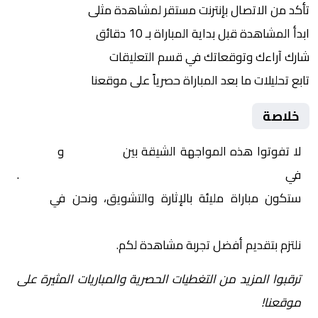
تأكد من الاتصال بإنترنت مستقر لمشاهدة مثلى
ابدأ المشاهدة قبل بداية المباراة بـ 10 دقائق
شارك آراءك وتوقعاتك في قسم التعليقات
تابع تحليلات ما بعد المباراة حصرياً على موقعنا
خلاصة
لا تفوتوا هذه المواجهة الشيقة بين
القادسية
و
الكويت
في
الكويت, الدوري الكويتي – الموسم العادي
.
ستكون مباراة مليئة بالإثارة والتشويق، ونحن في
Yalla
Shoot | يلا شوت | مباريات اليوم مباشر| yalla shoot tv
نلتزم بتقديم أفضل تجربة مشاهدة لكم.
ترقبوا المزيد من التغطيات الحصرية والمباريات المثيرة على
موقعنا!