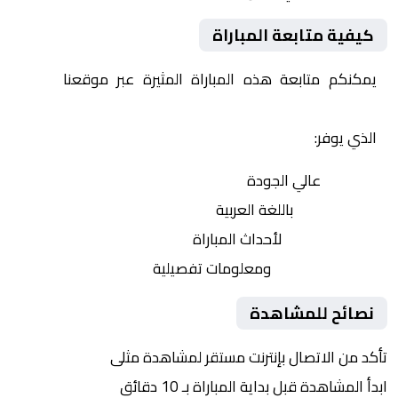
كيفية متابعة المباراة
يمكنكم متابعة هذه المباراة المثيرة عبر موقعنا
Yalla
Shoot | يلا شوت | مباريات اليوم مباشر| yalla shoot tv
الذي يوفر:
بث مباشر
عالي الجودة
تعليق صوتي
باللغة العربية
تحديثات لحظية
لأحداث المباراة
إحصائيات شاملة
ومعلومات تفصيلية
نصائح للمشاهدة
تأكد من الاتصال بإنترنت مستقر لمشاهدة مثلى
ابدأ المشاهدة قبل بداية المباراة بـ 10 دقائق