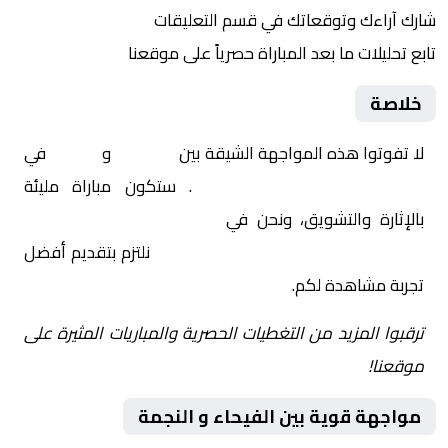
شارك آراءك وتوقعاتك في قسم التعليقات
تابع تحليلات ما بعد المباراة حصرياً على موقعنا
خلاصة
لا تفوتوا هذه المواجهة الشيقة بين
الفيحاء
و
النجمة
في
السعودية, الدوري السعودي
. ستكون مباراة مليئة
بالإثارة والتشويق، ونحن في
Yalla Shoot | يلا شوت |
مباريات اليوم مباشر| yalla shoot tv
نلتزم بتقديم أفضل
تجربة مشاهدة لكم.
ترقبوا المزيد من التغطيات الحصرية والمباريات المثيرة على
موقعنا!
مواجهة قوية بين الفيحاء و النجمة