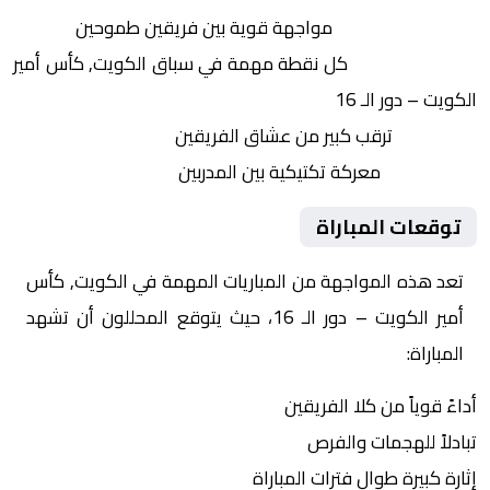
التنافس الشرس:
مواجهة قوية بين فريقين طموحين
النقاط الثمينة:
كل نقطة مهمة في سباق الكويت, كأس أمير
الكويت – دور الـ 16
الجماهير:
ترقب كبير من عشاق الفريقين
التكتيكات:
معركة تكتيكية بين المدربين
توقعات المباراة
تعد هذه المواجهة من المباريات المهمة في الكويت, كأس
أمير الكويت – دور الـ 16، حيث يتوقع المحللون أن تشهد
المباراة:
أداءً قوياً من كلا الفريقين
تبادلاً للهجمات والفرص
إثارة كبيرة طوال فترات المباراة