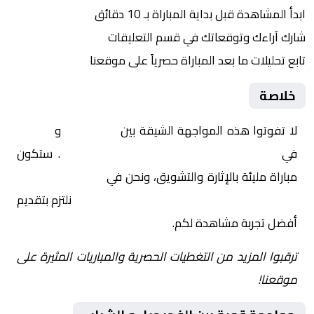
ابدأ المشاهدة قبل بداية المباراة بـ 10 دقائق
شارك آراءك وتوقعاتك في قسم التعليقات
تابع تحليلات ما بعد المباراة حصرياً على موقعنا
خلاصة
لا تفوتوا هذه المواجهة الشيقة بين
الفحيحيل
و
الشباب
في
الكويت, كأس أمير الكويت – دور الـ 16
. ستكون
مباراة مليئة بالإثارة والتشويق، ونحن في
Yalla Shoot | يلا
شوت | مباريات اليوم مباشر| yalla shoot tv
نلتزم بتقديم
أفضل تجربة مشاهدة لكم.
ترقبوا المزيد من التغطيات الحصرية والمباريات المثيرة على
موقعنا!