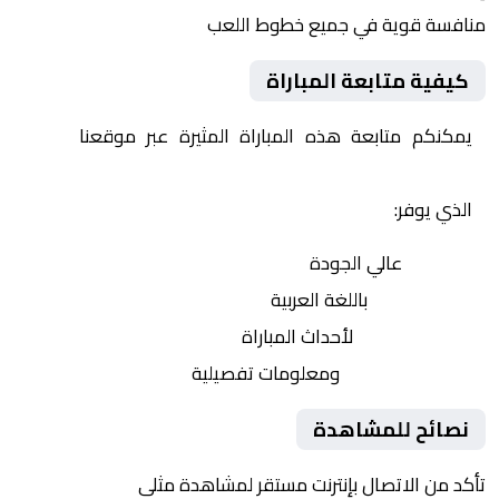
منافسة قوية في جميع خطوط اللعب
كيفية متابعة المباراة
يمكنكم متابعة هذه المباراة المثيرة عبر موقعنا
Yalla
Shoot | يلا شوت | مباريات اليوم مباشر| yalla shoot tv
الذي يوفر:
بث مباشر
عالي الجودة
تعليق صوتي
باللغة العربية
تحديثات لحظية
لأحداث المباراة
إحصائيات شاملة
ومعلومات تفصيلية
نصائح للمشاهدة
تأكد من الاتصال بإنترنت مستقر لمشاهدة مثلى