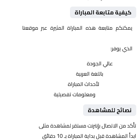
كيفية متابعة المباراة
يمكنكم متابعة هذه المباراة المثيرة عبر موقعنا
Yalla
Shoot | يلا شوت | مباريات اليوم مباشر| yalla shoot tv
الذي يوفر:
بث مباشر
عالي الجودة
تعليق صوتي
باللغة العربية
تحديثات لحظية
لأحداث المباراة
إحصائيات شاملة
ومعلومات تفصيلية
نصائح للمشاهدة
تأكد من الاتصال بإنترنت مستقر لمشاهدة مثلى
ابدأ المشاهدة قبل بداية المباراة بـ 10 دقائق