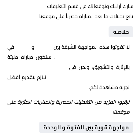
شارك آراءك وتوقعاتك في قسم التعليقات
تابع تحليلات ما بعد المباراة حصرياً على موقعنا
خلاصة
لا تفوتوا هذه المواجهة الشيقة بين
الفتوة
و
الوحدة
في
سوريا, الدوري السوري الممتاز
. ستكون مباراة مليئة
بالإثارة والتشويق، ونحن في
Yalla Shoot | يلا شوت |
مباريات اليوم مباشر| yalla shoot tv
نلتزم بتقديم أفضل
تجربة مشاهدة لكم.
ترقبوا المزيد من التغطيات الحصرية والمباريات المثيرة على
موقعنا!
مواجهة قوية بين الفتوة و الوحدة