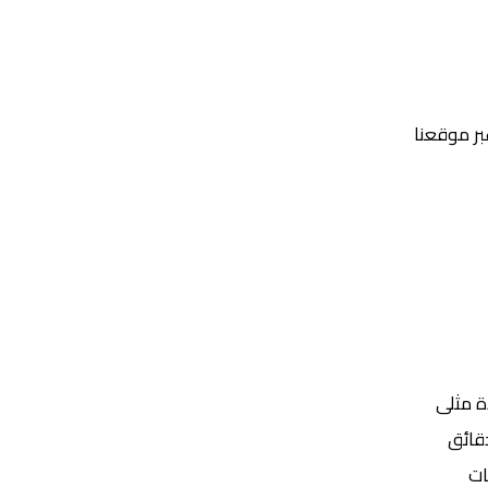
عبر موقعنا
Yalla Shoot | يلا شوت | مباريات اليوم مباشر| yalla shoot tv
ة مثلى
ات