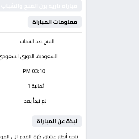
مباراة نارية بين الفتح والشب
معلومات المباراة
الفريقان:
الفتح ضد الشباب
البطولة:
السعودية, الدوري السعودي
وقت المباراة:
03:10 PM
القناة الناقلة:
ثمانية 1
حالة المباراة:
لم تبدأ بعد
نبذة عن المباراة
تتجه أنظار عشاق كرة القدم إلى المو