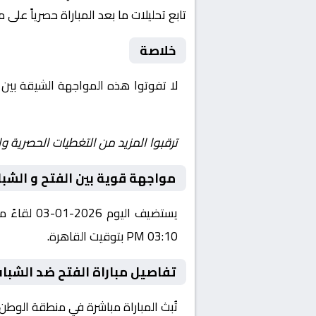
تابع تحليلات ما بعد المباراة حصرياً على 
خلاصة
لا تفوتوا هذه المواجهة الشيقة بين
Yalla Shoot | يلا شوت | مباريات اليوم مباشر| yalla shoot tv
ترقبوا المزيد من التغطيات الحصرية وا
مواجهة قوية بين الفتح و الشب
يستضيف ال
03:10 PM بتوقيت القاهرة.
تفاصيل مباراة الفتح ضد الشباب
تُبث المباراة مباشرة في منطقة الوطن العربي عبر قناة ثمانية 1، حيث يتم 