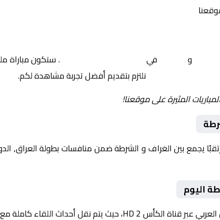
موقعنا
لغراف
و
الشرطة
في
العراق, الدوري العراقي
. ستكون مباراة ملي
نلتزم بتقديم أفضل تجربة مشاهدة لكم.
لمباريات المثيرة على موقعنا!
رطة
طة اليوم
م نقل أحداث اللقاء كاملة مع تعليق صوتي مميز.