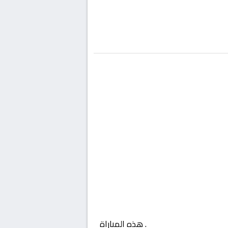
عراق, الدوري العراقي
. هذه المباراة