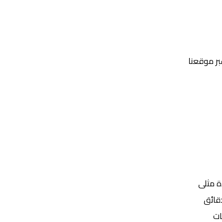
عبر موقعنا
Yalla Shoot | يلا شوت | مباريات اليوم مباشر| yalla shoot tv
ة مثلى
ات