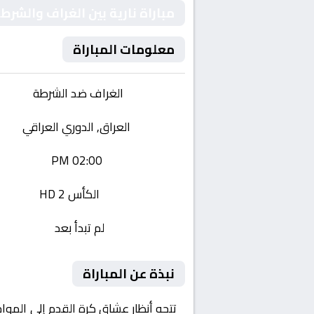
مباراة نارية بين الغراف والشر
معلومات المباراة
الفريقان:
الغراف ضد الشرطة
البطولة:
العراق, الدوري العراقي
وقت المباراة:
02:00 PM
القناة الناقلة:
الكأس 2 HD
حالة المباراة:
لم تبدأ بعد
نبذة عن المباراة
تتجه أنظار عشاق كرة القدم إلى الموا