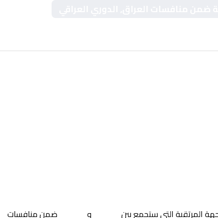
طة ضمن منافسات العراق, الدوري العراقي
جهة المرتقبة التي ستجمع بين
الغراف
و
الشرطة
ضمن منافسات
ال