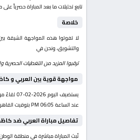
تابع تحليلات ما بعد المباراة حصرياً على 
خلاصة
لا تفوتوا هذه المواجهة الشيقة بي
والتشويق، ونحن في
Yalla Shoot | يلا شوت | مباريات اليوم مباشر| yalla shoot tv
ترقبوا المزيد من التغطيات الحصرية وا
مواجهة قوية بين العربي و كا
يستضيف ال
عند الساعة 06:05 PM بتوقيت القاهرة.
تفاصيل مباراة العربي ضد كاظم
تُبث المباراة مباشرة في منطقة الوطن 