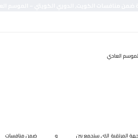
مة ضمن منافسات الكويت, الدوري الكويتي – الموسم الع
الموسم العادي
جهة المرتقبة التي ستجمع بين
العربي
و
كاظمة
ضمن منافسات
ال