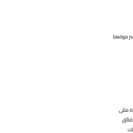
عبر موقعنا
Yalla Shoot | يلا شوت | مباريات اليوم مباشر| yalla shoot tv
ة مثلى
ات