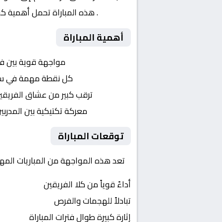
العادي
. هذه المباراة تحمل أهمية كب
أهمية المباراة
التنافس الشرس:
مواجهة قوية بين ف
النقاط الثمينة:
كل نقطة مهمة في سبا
الجماهير:
ترقب كبير من عشاق الفريقي
التكتيكات:
معركة تكتيكية بين المدربي
توقعات المباراة
تعد هذه المواجهة من المباريات المهم
أداءً قوياً من كلا الفريقين
تبادلاً للهجمات والفرص
إثارة كبيرة طوال فترات المباراة