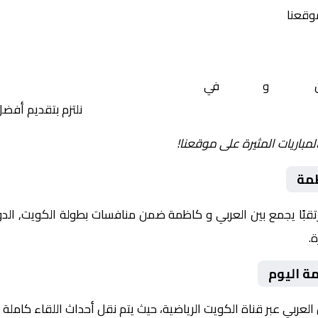
موقعنا
ن
العربي
و
كاظمة
في
الكويت, الدوري الكويتي – الموسم 
نلتزم بتقديم أفض
لمباريات المثيرة على موقعنا!
ظمة
يوم 2026-02-07 لقاءً مرتقبًا يجمع بين العربي و كاظمة ضمن منافسات بطولة الك
ة اليوم
العربي عبر قناة الكويت الرياضية، حيث يتم نقل أحداث اللقاء كامل