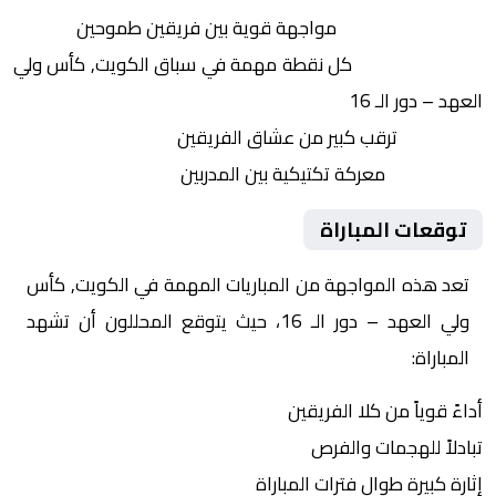
التنافس الشرس:
مواجهة قوية بين فريقين طموحين
النقاط الثمينة:
كل نقطة مهمة في سباق الكويت, كأس ولي
العهد – دور الـ 16
الجماهير:
ترقب كبير من عشاق الفريقين
التكتيكات:
معركة تكتيكية بين المدربين
توقعات المباراة
تعد هذه المواجهة من المباريات المهمة في الكويت, كأس
ولي العهد – دور الـ 16، حيث يتوقع المحللون أن تشهد
المباراة:
أداءً قوياً من كلا الفريقين
تبادلاً للهجمات والفرص
إثارة كبيرة طوال فترات المباراة