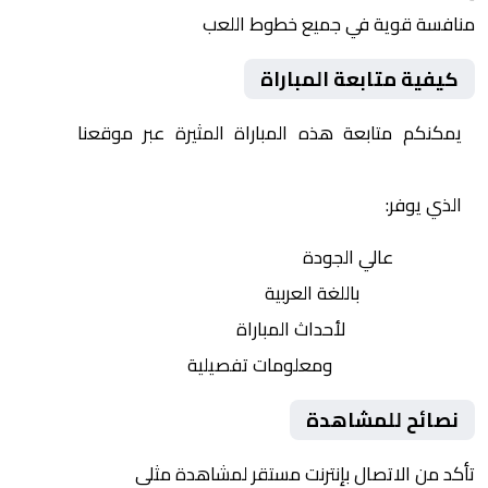
منافسة قوية في جميع خطوط اللعب
كيفية متابعة المباراة
يمكنكم متابعة هذه المباراة المثيرة عبر موقعنا
Yalla
Shoot | يلا شوت | مباريات اليوم مباشر| yalla shoot tv
الذي يوفر:
بث مباشر
عالي الجودة
تعليق صوتي
باللغة العربية
تحديثات لحظية
لأحداث المباراة
إحصائيات شاملة
ومعلومات تفصيلية
نصائح للمشاهدة
تأكد من الاتصال بإنترنت مستقر لمشاهدة مثلى