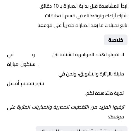
ابدأ المشاهدة قبل بداية المباراة بـ 10 دقائق
شارك آراءك وتوقعاتك في قسم التعليقات
تابع تحليلات ما بعد المباراة حصرياً على موقعنا
خلاصة
لا تفوتوا هذه المواجهة الشيقة بين
العربي
و
اليرموك
في
الكويت, كأس ولي العهد – دور الـ 16
. ستكون مباراة
مليئة بالإثارة والتشويق، ونحن في
Yalla Shoot | يلا شوت |
مباريات اليوم مباشر| yalla shoot tv
نلتزم بتقديم أفضل
تجربة مشاهدة لكم.
ترقبوا المزيد من التغطيات الحصرية والمباريات المثيرة على
موقعنا!