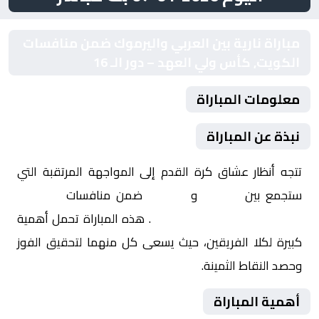
مباراة نارية بين العربي واليرموك ضمن منافسات
الكويت, كأس ولي العهد – دور الـ 16
معلومات المباراة
نبذة عن المباراة
تتجه أنظار عشاق كرة القدم إلى المواجهة المرتقبة التي
ستجمع بين
العربي
و
اليرموك
ضمن منافسات
الكويت,
كأس ولي العهد – دور الـ 16
. هذه المباراة تحمل أهمية
كبيرة لكلا الفريقين، حيث يسعى كل منهما لتحقيق الفوز
وحصد النقاط الثمينة.
أهمية المباراة